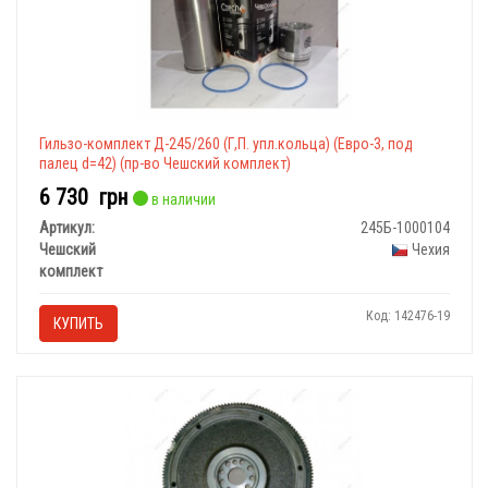
Гильзо-комплект Д-245/260 (Г,П. упл.кольца) (Евро-3, под
палец d=42) (пр-во Чешский комплект)
6 730
грн
в наличии
Артикул:
245Б-1000104
Чешский
Чехия
комплект
Код: 142476-19
КУПИТЬ