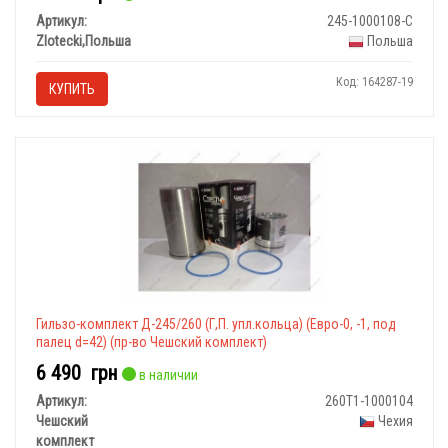
Артикул:
245-1000108-С
Zlotecki,Польша
Польша
Код: 164287-19
КУПИТЬ
Гильзо-комплект Д-245/260 (Г,П. упл.кольца) (Евро-0, -1, под
палец d=42) (пр-во Чешский комплект)
6 490
грн
в наличии
Артикул:
260Т1-1000104
Чешский
Чехия
комплект