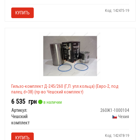
Код: 142475-19
КУПИТЬ
Гильзо-комплект Д-245/260 (Г,П. упл.кольца) (Евро-2, под
палец d=38) (пр-во Чешский комплект)
6 535
грн
в наличии
Артикул:
260Ж1-1000104
Чешский
Чехия
комплект
Код: 142478-19
КУПИТЬ