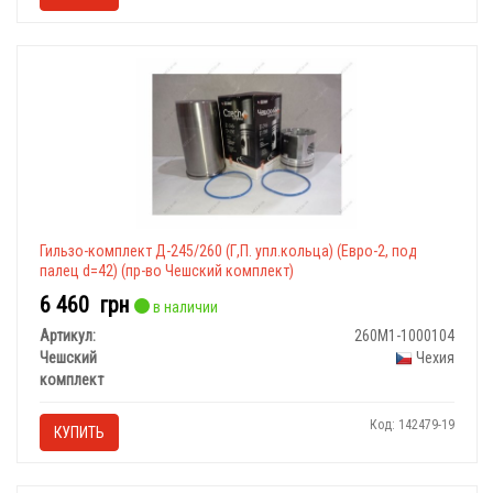
Гильзо-комплект Д-245/260 (Г,П. упл.кольца) (Евро-2, под
палец d=42) (пр-во Чешский комплект)
6 460
грн
в наличии
Артикул:
260М1-1000104
Чешский
Чехия
комплект
Код: 142479-19
КУПИТЬ