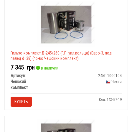
Гильзо-комплект Д-245/260 (Г,П. упл.кольца) (Евро-3, под
палец d=38) (пр-во Чешский комплект)
7 345
грн
в наличии
Артикул:
245Г-1000104
Чешский
Чехия
комплект
Код: 142477-19
КУПИТЬ