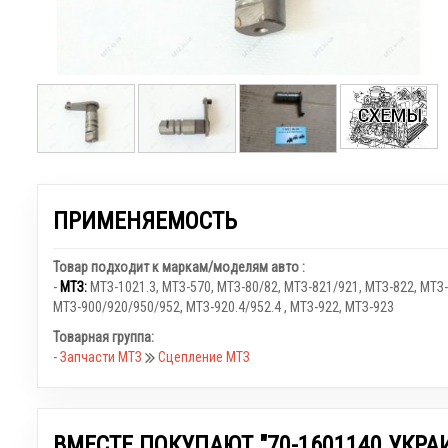
ПРИМЕНЯЕМОСТЬ
Товар подходит к маркам/моделям авто :
-
МТЗ:
МТЗ-1021.3
,
МТЗ-570
,
МТЗ-80/82
,
МТЗ-821/921
,
МТЗ-822
,
МТЗ-
МТЗ-900/920/950/952
,
МТЗ-920.4/952.4
,
МТЗ-922
,
МТЗ-923
Товарная группа:
-
Запчасти МТЗ
Сцепление МТЗ
ВМЕСТЕ ПОКУПАЮТ "70-1601140 УКРА