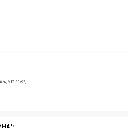
826
,
МТЗ-90/92
,
ИНА":