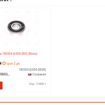
 180304 (6304-2RS) (Kinex)
н
срок 2 дн.
180304 (6304-2RSR)
KINEX BEARINGS, a.s.
Словакия
Код: 114443-1