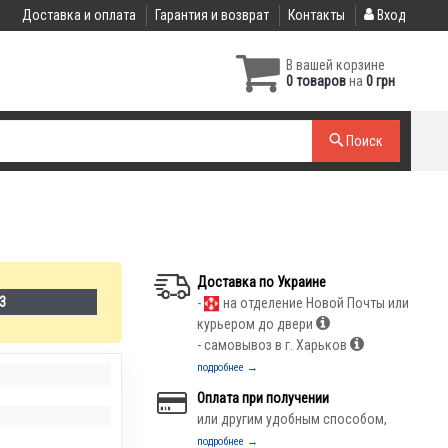
Доставка и оплата
Гарантия и возврат
Контакты
Вход
В вашей корзине
0 товаров
на
0 грн
Поиск
Доставка по Украине
-3
-
на отделение Новой Почты или
курьером до двери
- самовывоз в г. Харьков
подробнее →
Оплата при получении
или другим удобным способом,
подробнее →