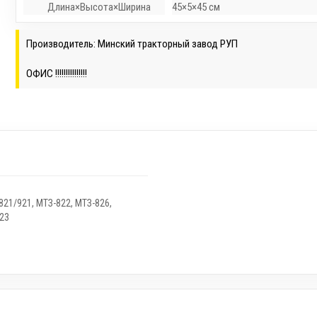
Длина×Высота×Ширина
45×5×45 см
Производитель: Минский тракторный завод РУП
ОФИС !!!!!!!!!!!!!!!
821/921
,
МТЗ-822
,
МТЗ-826
,
23