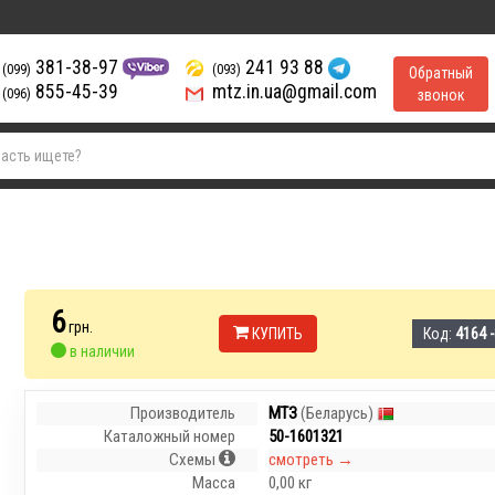
381-38-97
241 93 88
(099)
(093)
Обратный
855-45-39
mtz.in.ua@gmail.com
(096)
звонок
6
грн.
КУПИТЬ
Код:
4164 
в наличии
Производитель
МТЗ
(Беларусь)
Каталожный номер
50-1601321
Схемы
смотреть →
Масса
0,00 кг