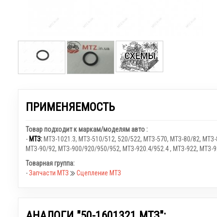
ПРИМЕНЯЕМОСТЬ
Товар подходит к маркам/моделям авто :
-
МТЗ:
МТЗ-1021.3
,
МТЗ-510/512, 520/522
,
МТЗ-570
,
МТЗ-80/82
,
МТЗ-
МТЗ-90/92
,
МТЗ-900/920/950/952
,
МТЗ-920.4/952.4
,
МТЗ-922
,
МТЗ-9
Товарная группа:
-
Запчасти МТЗ
Сцепление МТЗ
АНАЛОГИ "50-1601321 МТЗ":