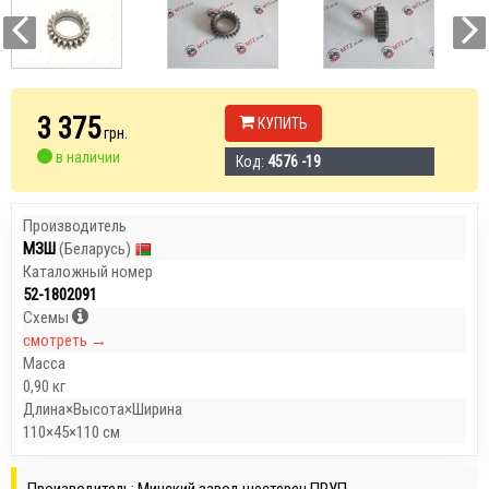
3 375
КУПИТЬ
грн.
в наличии
Код:
4576 -19
Производитель
МЗШ
(Беларусь)
Каталожный номер
52-1802091
Схемы
смотреть →
Масса
0,90 кг
Длина×Высота×Ширина
110×45×110 см
Производитель: Минский завод шестерен ПРУП