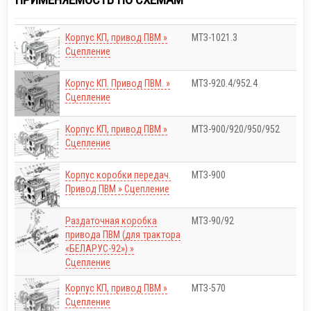
Корпус КП, привод ПВМ »
МТЗ-1021.3
Сцепление
Корпус КП. Привод ПВМ. »
МТЗ-920.4/952.4
Сцепление
Корпус КП, привод ПВМ »
МТЗ-900/920/950/952
Сцепление
Корпус коробки передач.
МТЗ-900
Привод ПВМ » Сцепление
Раздаточная коробка
МТЗ-90/92
привода ПВМ (для трактора
«БЕЛАРУС-92») »
Сцепление
Корпус КП, привод ПВМ »
МТЗ-570
Сцепление