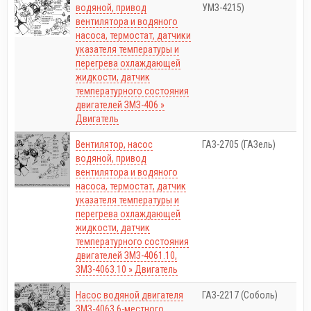
водяной, привод
УМЗ-4215)
вентилятора и водяного
насоса, термостат, датчики
указателя температуры и
перегрева охлаждающей
жидкости, датчик
температурного состояния
двигателей ЗМЗ-406 »
Двигатель
Вентилятор, насос
ГАЗ-2705 (ГАЗель)
водяной, привод
вентилятора и водяного
насоса, термостат, датчик
указателя температуры и
перегрева охлаждающей
жидкости, датчик
температурного состояния
двигателей ЗМЗ-4061.10,
ЗМЗ-4063.10 » Двигатель
Насос водяной двигателя
ГАЗ-2217 (Соболь)
ЗМЗ-4063 6-местного