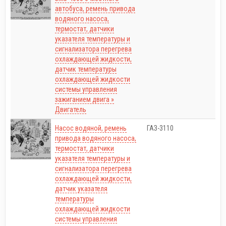
автобуса, ремень привода
водяного насоса,
термостат, датчики
указателя температуры и
сигнализатора перегрева
охлаждающей жидкости,
датчик температуры
охлаждающей жидкости
системы управления
зажиганием двига »
Двигатель
Насос водяной, ремень
ГАЗ-3110
привода водяного насоса,
термостат, датчики
указателя температуры и
сигнализатора перегрева
охлаждающей жидкости,
датчик указателя
температуры
охлаждающей жидкости
системы управления