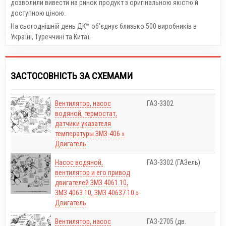
дозволили вивести на ринок продукт з оригінальною якістю й
доступною ціною.
На сьогоднішній день ДК™ об'єднує близько 500 виробників в
Україні, Туреччині та Китаї.
ЗАСТОСОВНІСТЬ ЗА СХЕМАМИ
Вентилятор, насос
ГАЗ-3302
водяной, термостат,
датчики указателя
температуры ЗМЗ-406 »
Двигатель
Насос водяной,
ГАЗ-3302 (ГАЗель)
вентилятор и его привод
двигателей ЗМЗ 4061.10,
ЗМЗ 4063.10, ЗМЗ 40637.10 »
Двигатель
Вентилятор, насос
ГАЗ-2705 (дв.