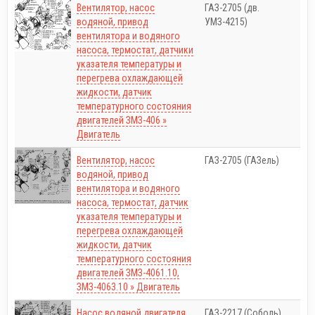
Вентилятор, насос
ГАЗ-2705 (дв.
водяной, привод
УМЗ-4215)
вентилятора и водяного
насоса, термостат, датчики
указателя температуры и
перегрева охлаждающей
жидкости, датчик
температурного состояния
двигателей ЗМЗ-406 »
Двигатель
Вентилятор, насос
ГАЗ-2705 (ГАЗель)
водяной, привод
вентилятора и водяного
насоса, термостат, датчик
указателя температуры и
перегрева охлаждающей
жидкости, датчик
температурного состояния
двигателей ЗМЗ-4061.10,
ЗМЗ-4063.10 » Двигатель
Насос водяной двигателя
ГАЗ-2217 (Соболь)