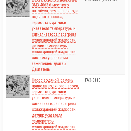
ЗМЗ-4063 6-местного
автобуса, ремень привода
водяного насоса,
термостат, датчики
указателя температуры и
сигнализатора перегрева
охлаждающей жидкости,
датчик температуры
охлаждающей жидкости
системы управления
зажиганием двига »
Двигатель
Насос водяной, ремень
ГАЗ-3110
привода водяного насоса,
термостат, датчики
указателя температуры и
сигнализатора перегрева
охлаждающей жидкости,
датчик указателя
температуры
охлаждающей жидкости