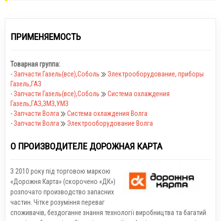
ПРИМЕНЯЕМОСТЬ
Товарная группа:
-
Запчасти Газель(все),Соболь
Электрооборудование, приборы
Газель,ГАЗ
-
Запчасти Газель(все),Соболь
Система охлаждения
Газель,ГАЗ,ЗМЗ,УМЗ
-
Запчасти Волга
Система охлаждения Волга
-
Запчасти Волга
Электрооборудование Волга
О ПРОИЗВОДИТЕЛЕ ДОРОЖНАЯ КАРТА
З 2010 року під торговою маркою
«Дорожня Карта» (скорочено «ДК»)
розпочато производство запасних
частин. Чітке розуміння переваг
споживачів, бездоганне знання технології виробництва та багатий