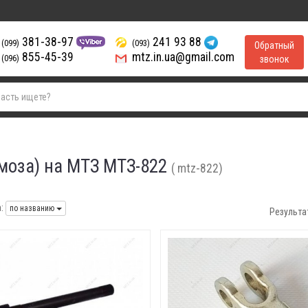
381-38-97
241 93 88
(099)
(093)
Обратный
855-45-39
mtz.in.ua@gmail.com
(096)
звонок
моза) на МТЗ МТЗ-822
( mtz-822)
:
по названию
Результа