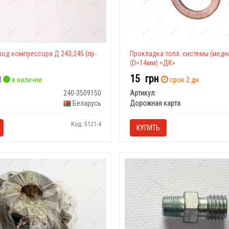
од компрессора Д 243,245 (пр-
Прокладка топл. системы (медн
(D=14мм) <ДК>
н
15
грн
в наличии
срок 2 дн.
240-3509150
Артикул:
Беларусь
Дорожная карта
Код: 5121-4
КУПИТЬ