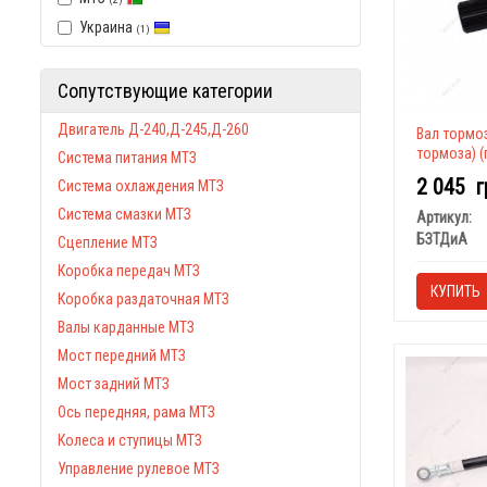
Украина
(1)
Сопутствующие категории
Двигатель Д-240,Д-245,Д-260
Вал тормоз
тормоза) (
Система питания МТЗ
2 045
г
Система охлаждения МТЗ
Система смазки МТЗ
Артикул:
БЗТДиА
Сцепление МТЗ
Коробка передач МТЗ
КУПИТЬ
Коробка раздаточная МТЗ
Валы карданные МТЗ
Мост передний МТЗ
Мост задний МТЗ
Ось передняя, рама МТЗ
Колеса и ступицы МТЗ
Управление рулевое МТЗ