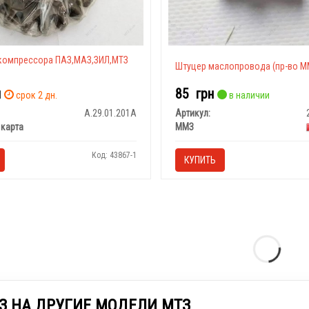
компрессора ПАЗ,МАЗ,ЗИЛ,МТЗ
Штуцер маслопровода (пр-во М
н
85
грн
срок 2 дн.
в наличии
А.29.01.201А
Артикул:
карта
ММЗ
Код: 43867-1
КУПИТЬ
З НА ДРУГИЕ МОДЕЛИ МТЗ