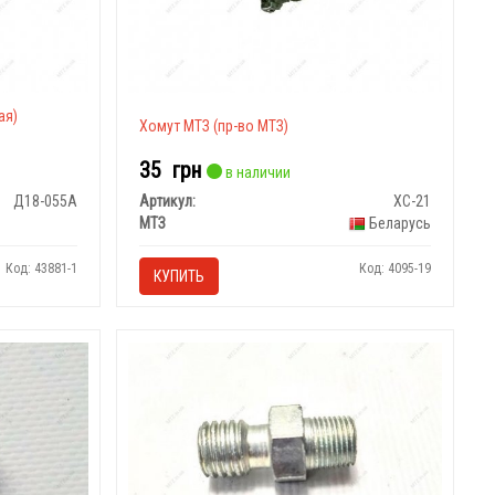
ая)
Хомут МТЗ (пр-во МТЗ)
35
грн
в наличии
Д18-055А
Артикул:
ХС-21
МТЗ
Беларусь
Код: 43881-1
Код: 4095-19
КУПИТЬ