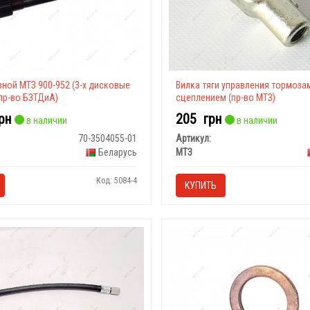
ной МТЗ 900-952 (3-х дисковые
Вилка тяги управления тормоза
пр-во БЗТДиА)
сцеплением (пр-во МТЗ)
рн
205
грн
в наличии
в наличии
70-3504055-01
Артикул:
Беларусь
МТЗ
Код: 5084-4
КУПИТЬ