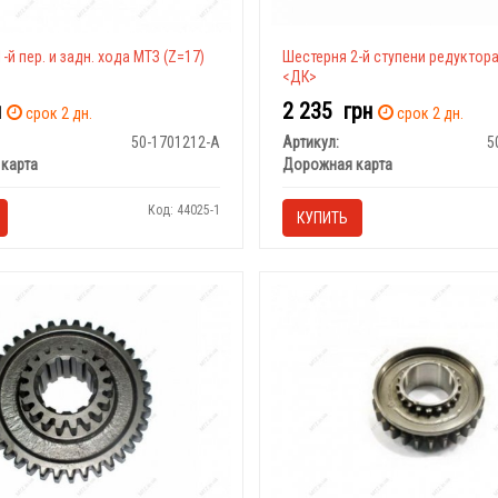
-й пер. и задн. хода МТЗ (Z=17)
Шестерня 2-й ступени редуктора
<ДК>
н
2 235
грн
срок 2 дн.
срок 2 дн.
50-1701212-А
Артикул:
5
карта
Дорожная карта
Код: 44025-1
КУПИТЬ