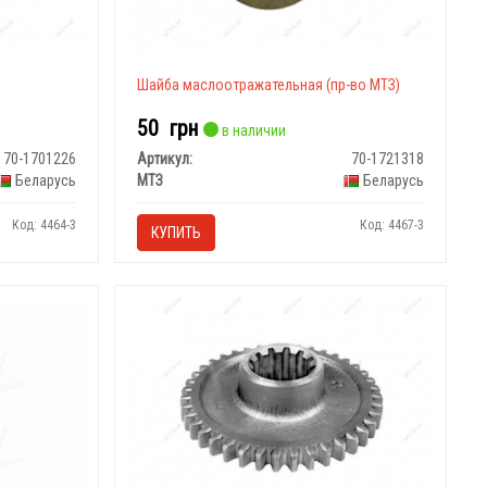
Шайба маслоотражательная (пр-во МТЗ)
50
грн
в наличии
70-1701226
Артикул:
70-1721318
Беларусь
МТЗ
Беларусь
Код: 4464-3
Код: 4467-3
КУПИТЬ