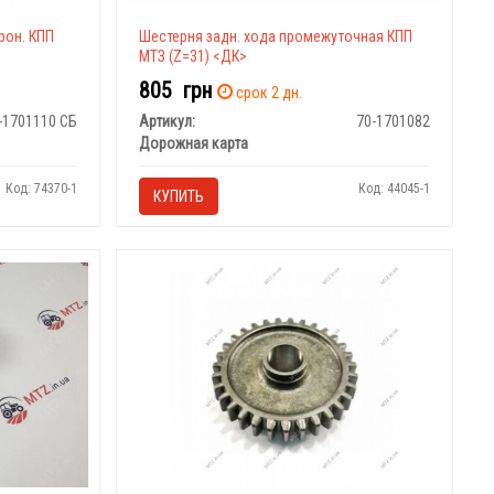
рон. КПП
Шестерня задн. хода промежуточная КПП
МТЗ (Z=31) <ДК>
805
грн
срок 2 дн.
-1701110 СБ
Артикул:
70-1701082
Дорожная карта
Код: 74370-1
Код: 44045-1
КУПИТЬ