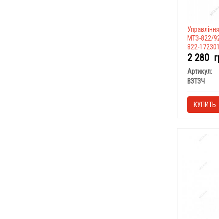
Управлінн
МТЗ-822/92
822-17230
2 280
г
Артикул:
ВЗТЗЧ
КУПИТЬ