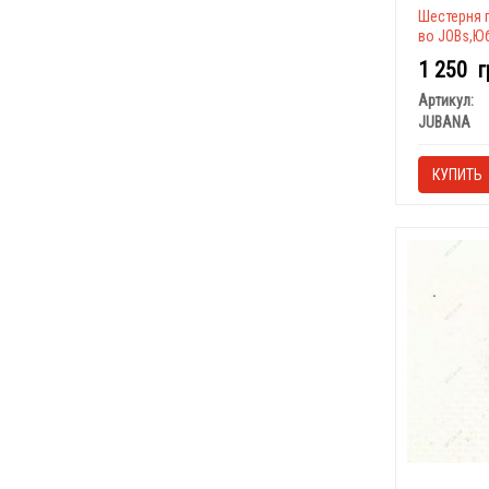
Шестерня п
во JOBs,Ю
1 250
г
Артикул:
JUBANA
КУПИТЬ