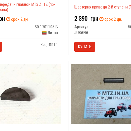
ередачи главной МТЗ Z=12 (пр-
Шестерня привода 2-й ступени 
бана)
рн
2 390
грн
срок 2 дн.
срок 2 дн.
50-1701105-Б
Артикул:
5
Литва
JUBANA
Код: 4511-1
КУПИТЬ