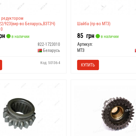
я редуктором
2/923(вир-во Беларусь,ВЗТЗЧ)
Шайба (пр-во МТЗ)
10
рн
85
грн
в наличии
в наличии
822-1723010
Артикул:
Беларусь
МТЗ
Код: 50136-4
КУПИТЬ