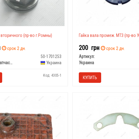
 вторичного (пр-во г.Ромны)
Гайка вала промеж. МТЗ (пр-во 
н
200
грн
срок 2 дн.
срок 2 дн.
50-1701253
Артикул:
Тракторозапчасть, г.Ромны
Украина
Украина
Код: 4305-1
КУПИТЬ