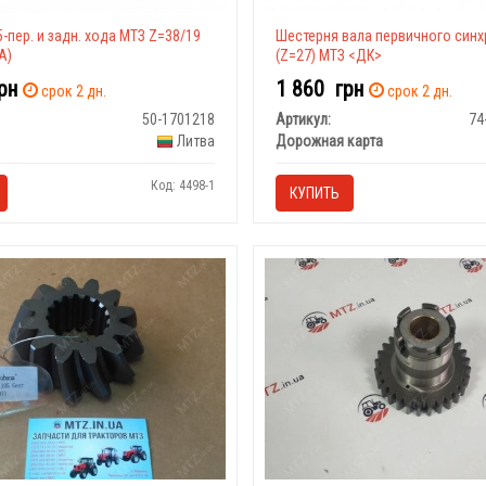
-пер. и задн. хода МТЗ Z=38/19
Шестерня вала первичного синх
A)
(Z=27) МТЗ <ДК>
рн
1 860
грн
срок 2 дн.
срок 2 дн.
50-1701218
Артикул:
74
Литва
Дорожная карта
Код: 4498-1
КУПИТЬ