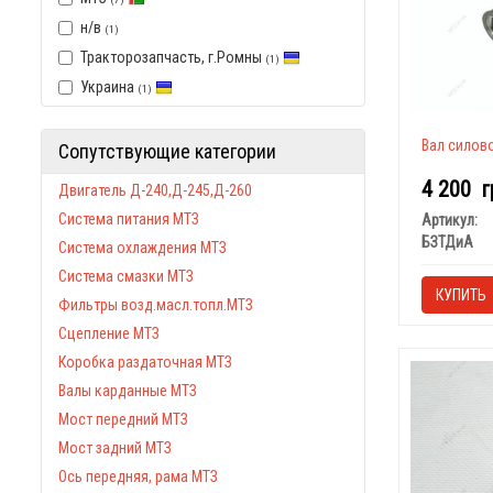
н/в
(1)
Тракторозапчасть, г.Ромны
(1)
Украина
(1)
Вал силово
Сопутствующие категории
4 200
г
Двигатель Д-240,Д-245,Д-260
Система питания МТЗ
Артикул:
БЗТДиА
Система охлаждения МТЗ
Система смазки МТЗ
КУПИТЬ
Фильтры возд.масл.топл.МТЗ
Сцепление МТЗ
Коробка раздаточная МТЗ
Валы карданные МТЗ
Мост передний МТЗ
Мост задний МТЗ
Ось передняя, рама МТЗ