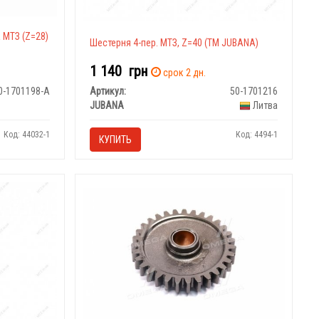
 МТЗ (Z=28)
Шестерня 4-пер. МТЗ, Z=40 (ТМ JUBANA)
1 140
грн
срок 2 дн.
0-1701198-А
Артикул:
50-1701216
JUBANA
Литва
Код: 44032-1
Код: 4494-1
КУПИТЬ