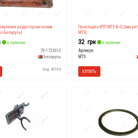
равления редуктором пониж.
Прокладка КПП МТЗ В=0,2мм регу
во Беларусь)
МТЗ)
н
32
грн
в наличии
в наличии
70-1723015
Артикул:
Беларусь
МТЗ
Код: 4370-4
КУПИТЬ