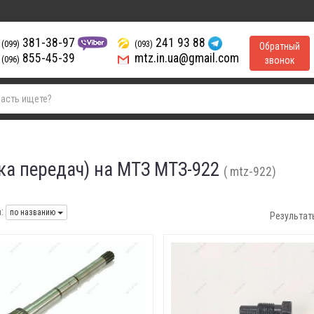
381-38-97
241 93 88
(099)
(093)
Обратный
855-45-39
mtz.in.ua@gmail.com
(096)
звонок
ка передач) на МТЗ МТЗ-922
( mtz-922)
:
по названию
Результат