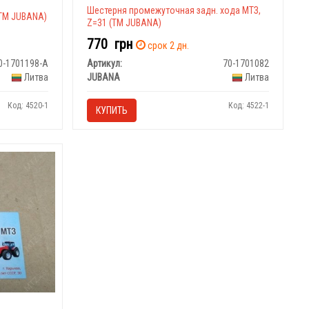
Шестерня промежуточная задн. хода МТЗ,
(ТМ JUBANA)
Z=31 (ТМ JUBANA)
770
грн
срок 2 дн.
0-1701198-А
Артикул:
70-1701082
Литва
JUBANA
Литва
Код: 4520-1
Код: 4522-1
КУПИТЬ