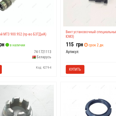
Винт установочный специальный
й МТЗ 900.952 (пр-во БЗТДиА)
ЮМЗ)
рн
115
грн
в наличии
срок 2 дн.
74-1721113
Артикул:
Беларусь
Код: 4279-4
КУПИТЬ