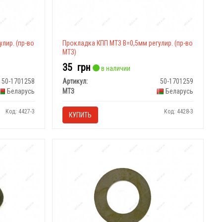
лир. (пр-во
Прокладка КПП МТЗ В=0,5мм регулир. (пр-во
МТЗ)
35
грн
в наличии
50-1701258
Артикул:
50-1701259
Беларусь
МТЗ
Беларусь
Код: 4427-3
Код: 4428-3
КУПИТЬ