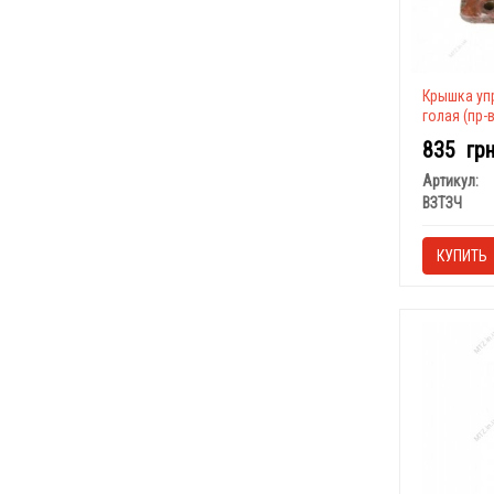
Крышка уп
голая (пр-
835
гр
Артикул:
ВЗТЗЧ
КУПИТЬ