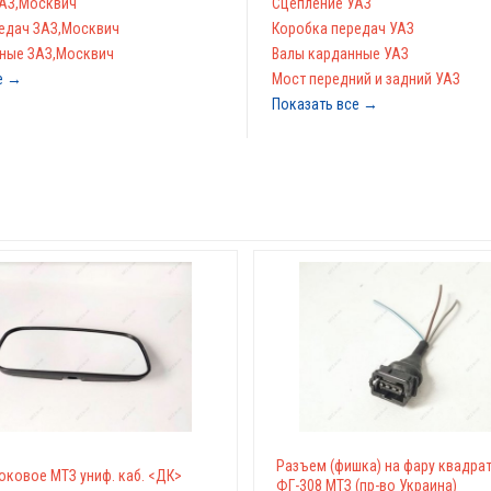
АЗ,Москвич
Сцепление УАЗ
едач ЗАЗ,Москвич
Коробка передач УАЗ
ные ЗАЗ,Москвич
Валы карданные УАЗ
е →
Мост передний и задний УАЗ
Показать все →
Разъем (фишка) на фару квадра
оковое МТЗ униф. каб. <ДК>
ФГ-308 МТЗ (пр-во Украина)