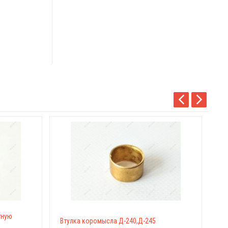
Ре
тную
Втулка коромысла Д-240,Д-245
(з