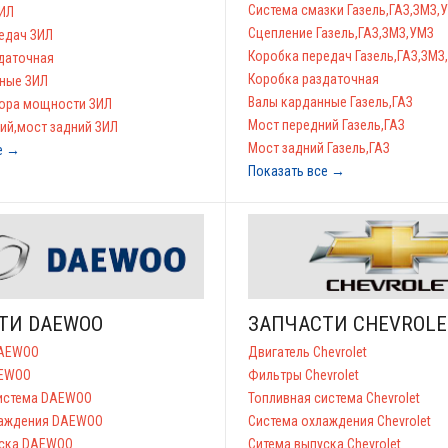
Система смазки Газель,ГАЗ,ЗМЗ,
ИЛ
Сцепление Газель,ГАЗ,ЗМЗ,УМЗ
едач ЗИЛ
Коробка передач Газель,ГАЗ,ЗМЗ
даточная
Коробка раздаточная
ные ЗИЛ
Валы карданные Газель,ГАЗ
ора мощности ЗИЛ
Мост передний Газель,ГАЗ
ий,мост задний ЗИЛ
Мост задний Газель,ГАЗ
е →
Показать все →
ТИ DAEWOO
ЗАПЧАСТИ CHEVROLE
DAEWOO
Двигатель Chevrolet
AEWOO
Фильтры Chevrolet
система DAEWOO
Топливная система Chevrolet
лаждения DAEWOO
Система охлаждения Chevrolet
уска DAEWOO
Ситема выпуска Chevrolet