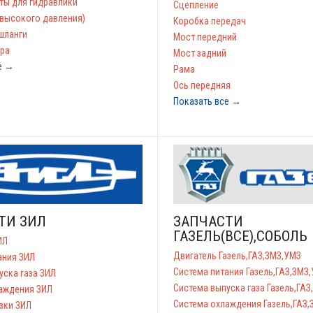
ы для гидравлики
Сцепление
 высокого давления)
Коробка передач
шланги
Мост передний
ра
Мост задний
е →
Рама
Ось передняя
Показать все →
ТИ ЗИЛ
ЗАПЧАСТИ
ГАЗЕЛЬ(ВСЕ),СОБОЛЬ
ИЛ
Двигатель Газель,ГАЗ,ЗМЗ,УМЗ
ания ЗИЛ
Система питания Газель,ГАЗ,ЗМЗ
уска газа ЗИЛ
Система выпуска газа Газель,ГА
аждения ЗИЛ
Система охлаждения Газель,ГАЗ
зки ЗИЛ