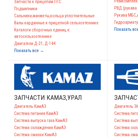
Ремкомплект
Запчасти к прицепам ПТС
РВД (рукава
Подшипники
Рукава МБС,
Сальники,манжеты,кольца уплотнительные
Гидроармату
Валы карданные к прицепной сельхозтехнике
Показать вс
Каталоги сборочных единиц к
автосельхозтехнике
Двигатели Д-21, Д-144
Показать все →
ЗАПЧАСТИ КАМАЗ,УРАЛ
ЗАПЧАС
Двигатель КамАЗ
Двигатель З
Система питания КамАЗ
Система пит
Система выпуска газа КамАЗ
Система вып
Система охлаждения КамАЗ
Система охл
Система смазки КамАЗ
Система сма