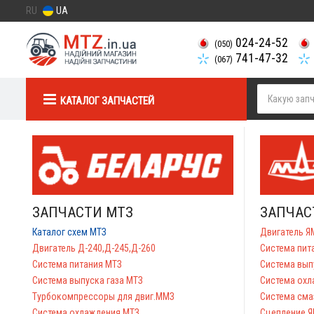
RU
UA
024-24-52
(050)
741-47-32
(067)
КАТАЛОГ ЗАПЧАСТЕЙ
ЗАПЧАСТИ МТЗ
ЗАПЧАСТ
Каталог схем МТЗ
Двигатель Я
Двигатель Д-240,Д-245,Д-260
Система пит
Система питания МТЗ
Система вып
Система выпуска газа МТЗ
Система охл
Турбокомпрессоры для двиг.ММЗ
Система сма
Система охлаждения МТЗ
Сцепление 