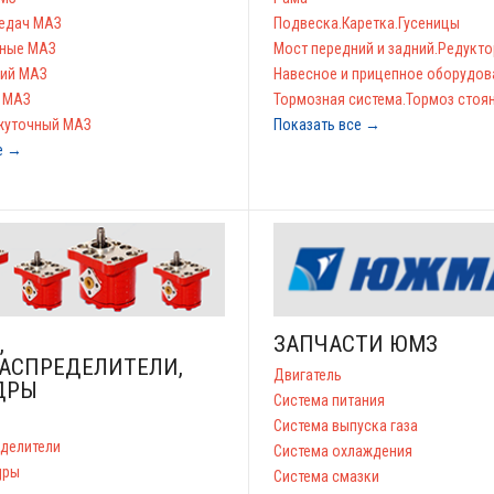
едач МАЗ
Подвеска.Каретка.Гусеницы
нные МАЗ
Мост передний и задний.Редукт
ний МАЗ
Навесное и прицепное оборудов
 МАЗ
Тормозная система.Тормоз стоя
жуточный МАЗ
Показать все →
е →
,
ЗАПЧАСТИ ЮМЗ
АСПРЕДЕЛИТЕЛИ,
Двигатель
ДРЫ
Система питания
Система выпуска газа
делители
Система охлаждения
дры
Система смазки