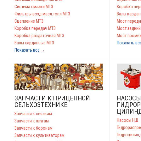
Система смазки МТЗ
Коробка пер
Фильтры возд.масл.топл.МТЗ
Валы карда
Сцепление МТЗ
Мост перед
Коробка передач МТЗ
Мост задний
Коробка раздаточная МТЗ
Мост проме
Валы карданные МТЗ
Показать вс
Показать все →
ЗАПЧАСТИ К ПРИЦЕПНОЙ
НАСОСЫ
СЕЛЬХОЗТЕХНИКЕ
ГИДРОР
ЦИЛИН
Запчасти к сеялкам
Насосы НШ
Запчасти к плугам
Гидрораспре
Запчасти к боронам
Гидроцилин
Запчасти к культиваторам