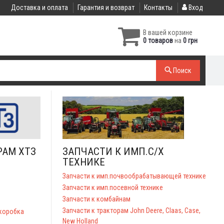
Доставка и оплата
Гарантия и возврат
Контакты
Вход
В вашей корзине
0 товаров
на
0 грн
Поиск
РАМ ХТЗ
ЗАПЧАСТИ К ИМП.С/Х
ТЕХНИКЕ
Запчасти к имп.почвообрабатывающей технике
Запчасти к имп.посевной технике
Запчасти к комбайнам
Запчасти к тракторам John Deere, Claas, Case,
 коробка
New Holland