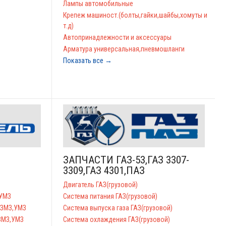
Лампы автомобильные
Крепеж машиност.(болты,гайки,шайбы,хомуты и
т.д)
Автопринадлежности и аксессуары
Арматура универсальная,пневмошланги
Показать все →
ЗАПЧАСТИ ГАЗ-53,ГАЗ 3307-
3309,ГАЗ 4301,ПАЗ
Двигатель ГАЗ(грузовой)
,УМЗ
Система питания ГАЗ(грузовой)
З,ЗМЗ,УМЗ
Система выпуска газа ГАЗ(грузовой)
,ЗМЗ,УМЗ
Система охлаждения ГАЗ(грузовой)