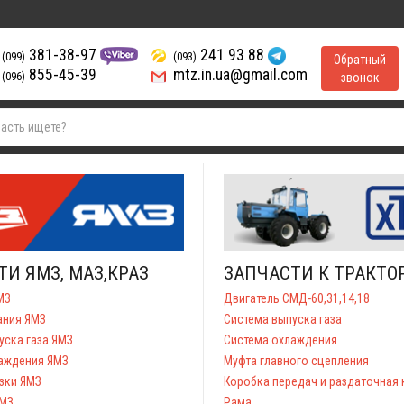
381-38-97
241 93 88
(099)
(093)
Обратный
855-45-39
mtz.in.ua@gmail.com
(096)
звонок
И ЯМЗ, МАЗ,КРАЗ
ЗАПЧАСТИ К ТРАКТО
МЗ
Двигатель СМД-60,31,14,18
ания ЯМЗ
Система выпуска газа
уска газа ЯМЗ
Система охлаждения
аждения ЯМЗ
Муфта главного сцепления
зки ЯМЗ
Коробка передач и раздаточная
ЯМЗ
Рама