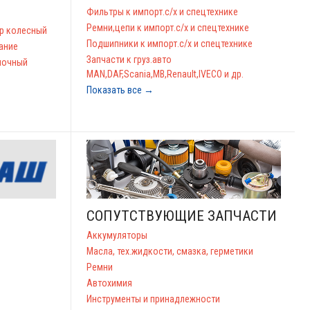
Фильтры к импорт.с/х и спецтехнике
Ремни,цепи к импорт.с/х и спецтехнике
ор колесный
Подшипники к импорт.с/х и спецтехнике
ание
Запчасти к груз.авто
ночный
MAN,DAF,Scania,MB,Renault,IVECO и др.
Показать все →
СОПУТСТВУЮЩИЕ ЗАПЧАСТИ
Аккумуляторы
Масла, тех.жидкости, смазка, герметики
Ремни
Автохимия
Инструменты и принадлежности