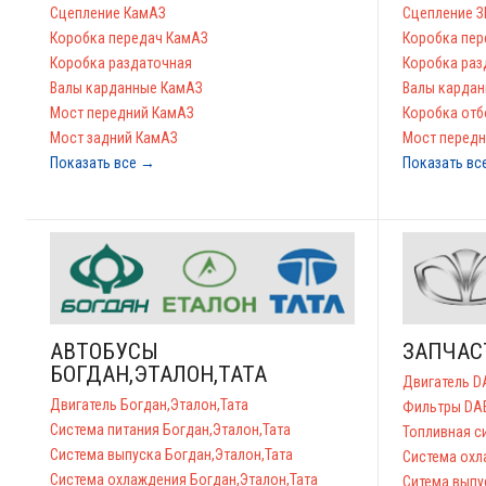
Сцепление КамАЗ
Сцепление З
Коробка передач КамАЗ
Коробка пер
Коробка раздаточная
Коробка раз
Валы карданные КамАЗ
Валы кардан
Мост передний КамАЗ
Коробка отб
Мост задний КамАЗ
Мост передн
Показать все →
Показать вс
АВТОБУСЫ
ЗАПЧАС
БОГДАН,ЭТАЛОН,ТАТА
Двигатель 
Двигатель Богдан,Эталон,Тата
Фильтры D
Система питания Богдан,Эталон,Тата
Топливная 
Система выпуска Богдан,Эталон,Тата
Система ох
Система охлаждения Богдан,Эталон,Тата
Ситема вып