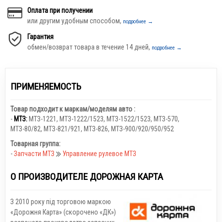
Оплата при получении
или другим удобным способом,
подробнее →
Гарантия
обмен/возврат товара в течение 14 дней,
подробнее →
ПРИМЕНЯЕМОСТЬ
Товар подходит к маркам/моделям авто :
-
МТЗ:
МТЗ-1221
,
МТЗ-1222/1523
,
МТЗ-1522/1523
,
МТЗ-570
,
МТЗ-80/82
,
МТЗ-821/921
,
МТЗ-826
,
МТЗ-900/920/950/952
Товарная группа:
-
Запчасти МТЗ
Управление рулевое МТЗ
О ПРОИЗВОДИТЕЛЕ ДОРОЖНАЯ КАРТА
З 2010 року під торговою маркою
«Дорожня Карта» (скорочено «ДК»)