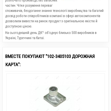
розпочато производство запасних
частин. Чітке розуміння переваг
споживачів, бездоганне знання технології виробництва та багатий
досвід роботи співробітників компанії в сфері автокомпонентів
дозволили вивести на ринок продукт з оригінальною якістю й
доступною ціною.
На сьогоднішній день ДК™ об'єднує близько 500 виробників в
Україні, Туреччині та Китаї.
ВМЕСТЕ ПОКУПАЮТ "102-3405103 ДОРОЖНАЯ
КАРТА":