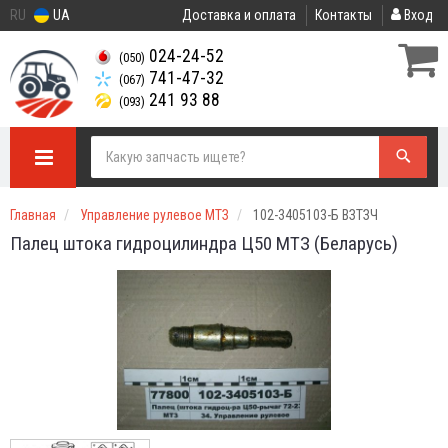
RU
UA
Доставка и оплата
Контакты
Вход
024-24-52
(050)
741-47-32
(067)
241 93 88
(093)
Главная
Управление рулевое МТЗ
102-3405103-Б ВЗТЗЧ
Палец штока гидроцилиндра Ц50 МТЗ (Беларусь)