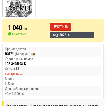
1 040
КУПИТЬ
грн.
в наличии
Код:
5022 -4
Производитель
ВЗТЗЧ
(Беларусь)
Каталожный номер
102-3405103-Б
Схемы
смотреть →
Масса
0,52 кг
Длина×Высота×Ширина
40×40×100 см
Производитель: Витебский завод тракторных запасных частей