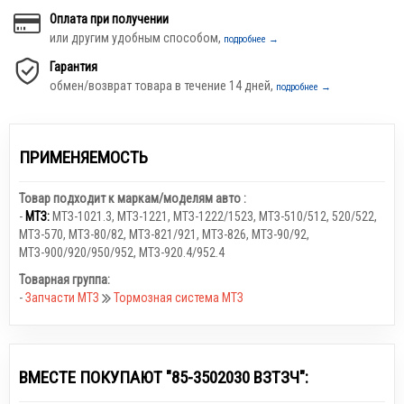
Оплата при получении
или другим удобным способом,
подробнее →
Гарантия
обмен/возврат товара в течение 14 дней,
подробнее →
ПРИМЕНЯЕМОСТЬ
Товар подходит к маркам/моделям авто :
-
МТЗ:
МТЗ-1021.3
,
МТЗ-1221
,
МТЗ-1222/1523
,
МТЗ-510/512, 520/522
,
МТЗ-570
,
МТЗ-80/82
,
МТЗ-821/921
,
МТЗ-826
,
МТЗ-90/92
,
МТЗ-900/920/950/952
,
МТЗ-920.4/952.4
Товарная группа:
-
Запчасти МТЗ
Тормозная система МТЗ
ВМЕСТЕ ПОКУПАЮТ "85-3502030 ВЗТЗЧ":