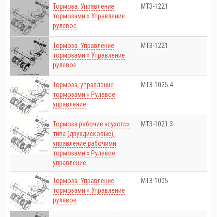
Тормоза. Управление
МТЗ-1221
тормозами » Управление
рулевое
Тормоза. Управление
МТЗ-1221
тормозами » Управление
рулевое
Тормоза, управление
МТЗ-1025.4
тормозами » Рулевое
управление
Тормоза рабочие «сухого»
МТЗ-1021.3
типа (двухдисковые),
управление рабочими
тормозами » Рулевое
управление
Тормоза. Управление
МТЗ-1005
тормозами » Управление
рулевое