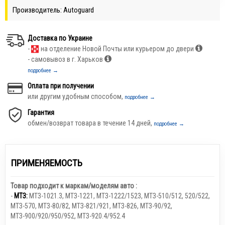
Производитель: Autoguard
Доставка по Украине
-
на отделение Новой Почты или курьером до двери
- самовывоз в г. Харьков
подробнее →
Оплата при получении
или другим удобным способом,
подробнее →
Гарантия
обмен/возврат товара в течение 14 дней,
подробнее →
ПРИМЕНЯЕМОСТЬ
Товар подходит к маркам/моделям авто :
-
МТЗ:
МТЗ-1021.3
,
МТЗ-1221
,
МТЗ-1222/1523
,
МТЗ-510/512, 520/522
,
МТЗ-570
,
МТЗ-80/82
,
МТЗ-821/921
,
МТЗ-826
,
МТЗ-90/92
,
МТЗ-900/920/950/952
,
МТЗ-920.4/952.4