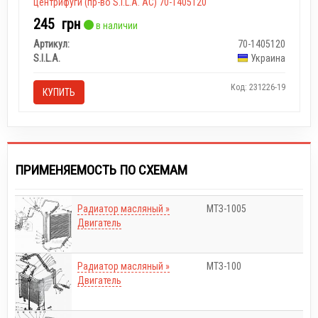
центрифуги (пр-во S.I.L.A. AC) 70-1405120
245
грн
в наличии
Артикул:
70-1405120
S.I.L.A.
Украина
Код: 231226-19
КУПИТЬ
ПРИМЕНЯЕМОСТЬ ПО СХЕМАМ
Радиатор масляный »
МТЗ-1005
Двигатель
Радиатор масляный »
МТЗ-100
Двигатель