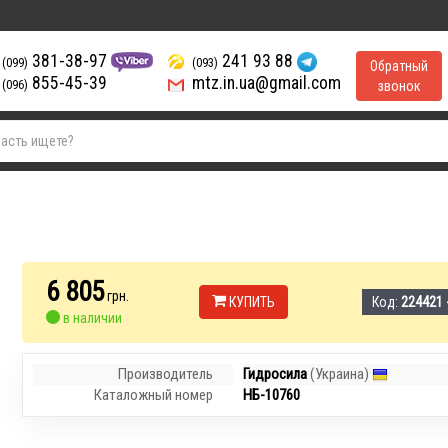
381-38-97
241 93 88
(099)
(093)
Обратный
855-45-39
mtz.in.ua@gmail.com
(096)
звонок
6 805
грн.
КУПИТЬ
Код:
224421 
в наличии
Производитель
Гидросила
(Украина)
Каталожный номер
НБ-10760