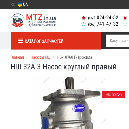
RU
UA
024-24-52
(050)
741-47-32
(067)
КАТАЛОГ ЗАПЧАСТЕЙ
Главная
Насосы НШ
НБ-10760 Гидросила
НШ 32А-3 Насос круглый правый
НШ 32А-3