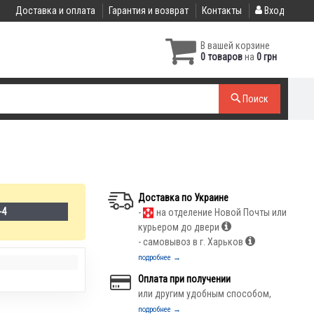
Доставка и оплата
Гарантия и возврат
Контакты
Вход
В вашей корзине
0 товаров
на
0 грн
Поиск
Доставка по Украине
-4
-
на отделение Новой Почты или
курьером до двери
- самовывоз в г. Харьков
подробнее →
Оплата при получении
или другим удобным способом,
подробнее →