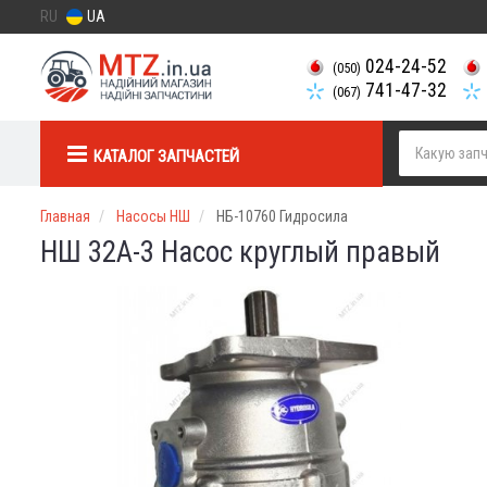
RU
UA
024-24-52
(050)
741-47-32
(067)
КАТАЛОГ ЗАПЧАСТЕЙ
Главная
Насосы НШ
НБ-10760 Гидросила
НШ 32А-3 Насос круглый правый