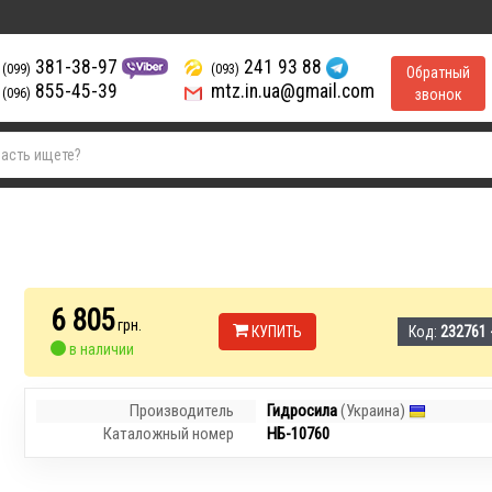
381-38-97
241 93 88
(099)
(093)
Обратный
855-45-39
mtz.in.ua@gmail.com
(096)
звонок
6 805
грн.
КУПИТЬ
Код:
232761 
в наличии
Производитель
Гидросила
(Украина)
Каталожный номер
НБ-10760