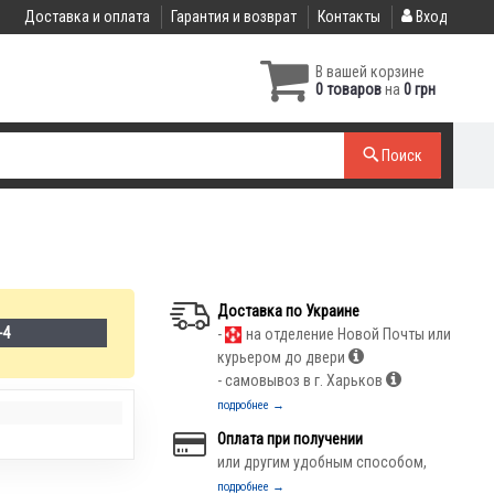
Доставка и оплата
Гарантия и возврат
Контакты
Вход
В вашей корзине
0 товаров
на
0 грн
Поиск
Доставка по Украине
-4
-
на отделение Новой Почты или
курьером до двери
- самовывоз в г. Харьков
подробнее →
Оплата при получении
или другим удобным способом,
подробнее →