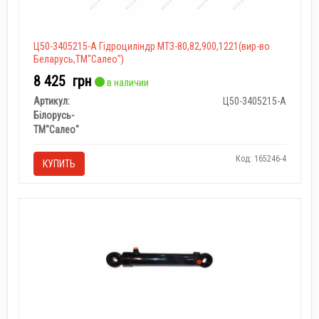
Ц50-3405215-А Гідроциліндр МТЗ-80,82,900,1221(вир-во
Беларусь,ТМ"Салео")
8 425
грн
в наличии
Артикул:
Ц50-3405215-А
Білорусь-
ТМ"Салео"
Код: 165246-4
КУПИТЬ