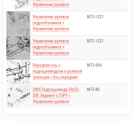
Управление рулевое
Управление рулевое
МТЗ-1221
гидрообъемное »
Управление рулевое
Управление рулевое
МТЗ-1221
гидрообъемное »
Управление рулевое
Передняя ось с
МТЗ-900
гидроцилиндром в рулевой
трапеции » Ось передняя
3405 Гидроцилиндр 50х25-
МТЗ-80
200. Вариант с ГОРУ »
Управление рулевое