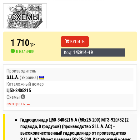
1 710
КУПИТЬ
грн.
в наличии
Код:
142914 -19
Производитель
S.I.L.A.
(Украина)
Каталожный номер
Ц50-3405215
Схемы
смотреть →
Гидроцилиндр Ц50-3405215-А (50х25-200) МТЗ-920/82 (2
подвода, 0 градусов) (производство S.I.L.A. AC) -
высококачественный гидроцилиндр от производителя
S.I.L.A. AC. Имеет размеры 50х25-200. Каталожный номер: