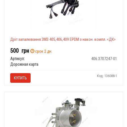
Дріт запалювання ЗМЗ 405,406,409 ЕPDM з након. компл. <ДК>
500
грн
срок 2 дн.
Артикул:
406.3707247-01
Дорожная карта
Код: 136088-1
КУПИТЬ