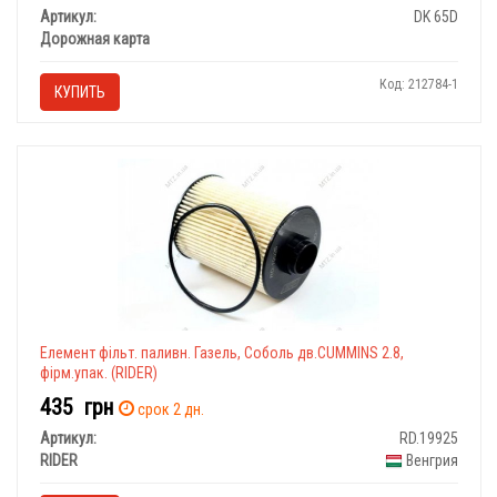
Артикул:
DK 65D
Дорожная карта
Код: 212784-1
КУПИТЬ
Елемент фільт. паливн. Газель, Соболь дв.CUMMINS 2.8,
фірм.упак. (RIDER)
435
грн
срок 2 дн.
Артикул:
RD.19925
RIDER
Венгрия