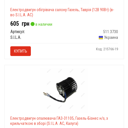
Електродвигун обігрівача салону Газель, Таврія (12В 90Вт) (в-
во S.I.L.A. AC)
605
грн
в наличии
Артикул:
511.3730
S.I.L.A.
Украина
Код: 215766-19
КУПИТЬ
Електродвигун опалювача ГАЗ-31105, Газель-Бізнес н/з, з
крильчаткою в зборі (S.I.L.A. AC, Калуга)