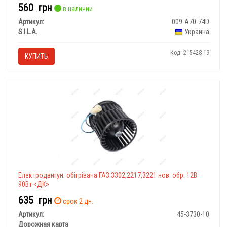
560
грн
в наличии
Артикул:
009-А70-74D
S.I.L.A.
Украина
Код: 215428-19
КУПИТЬ
Електродвигун. обігрівача ГАЗ 3302,2217,3221 нов. обр. 12В
90Вт <ДК>
635
грн
срок 2 дн.
Артикул:
45-3730-10
Дорожная карта