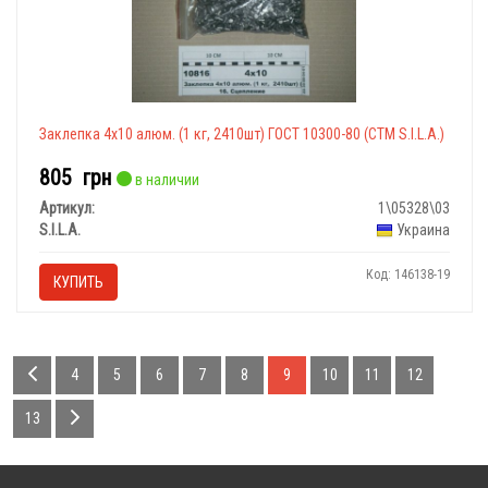
Заклепка 4х10 алюм. (1 кг, 2410шт) ГОСТ 10300-80 (СТМ S.I.L.A.)
805
грн
в наличии
Артикул:
1\05328\03
S.I.L.A.
Украина
Код: 146138-19
КУПИТЬ
4
5
6
7
8
9
10
11
12
13