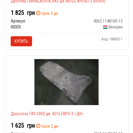
Дросель Газель,ВОЛГА,УАЗ ДВ.40522,409,4213 (RIDER)
1 825
грн
срок 2 дн.
Артикул:
4062.1148100-13
RIDER
Венгрия
Код: 188025-1
КУПИТЬ
Дроссель ГАЗ 3302 дв. 4216 ЕВРО-3 <ДК>
1 625
грн
срок 2 дн.