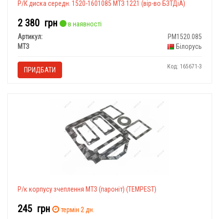
Р/К диска середн. 1520-1601085 МТЗ 1221 (вір-во БЗТДіА)
2 380
грн
в наявності
Артикул:
РМ1520.085
МТЗ
Білорусь
Код: 165671-3
ПРИДБАТИ
Р/к корпусу зчеплення МТЗ (пароніт) (TEMPEST)
245
грн
термін 2 дн.