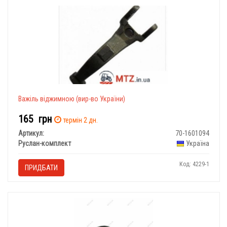
Важіль віджимною (вир-во України)
165
грн
термін 2 дн.
Артикул:
70-1601094
Руслан-комплект
Україна
Код: 4229-1
ПРИДБАТИ