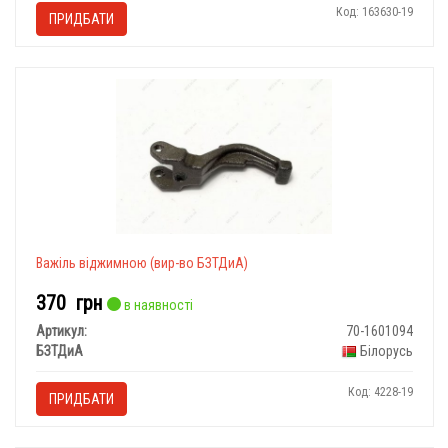
Код: 163630-19
ПРИДБАТИ
Важіль віджимною (вир-во БЗТДиА)
370
грн
в наявності
Артикул:
70-1601094
БЗТДиА
Білорусь
Код: 4228-19
ПРИДБАТИ