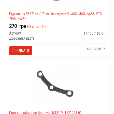
Підшипник 986714кс17 виж.без муфти КамАЗ, МАЗ, КрАЗ, МТЗ,
УРАЛ <ДК>
270
грн
термін 2 дн.
Артикул:
14.1601196-01
Дорожная карта
Код: 43005-17
ПРИДБАТИ
Прокладка(вир-во Білорусь,МТЗ) 74-1721023-01