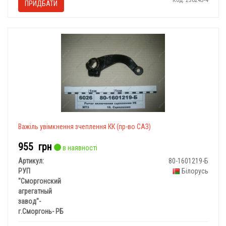
Код: 236243-4
ПРИДБАТИ
Важіль увімкнення зчеплення КК (пр-во САЗ)
955
грн
в наявності
Артикул:
80-1601219-Б
РУП
Білорусь
"Сморгонский
агрегатный
завод"-
г.Сморгонь- РБ