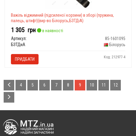
Важіль віджимний (підсиленої корзини) в зборі (пружина,
палець, штифт)(вир-во Білорусь,БЗТДіА)
1 305
грн
в наявності
Артикул:
85-1601095
БЗТДиА
Білорусь
Код: 212977-4
ПРИДБАТИ
4
5
6
7
8
9
10
11
12