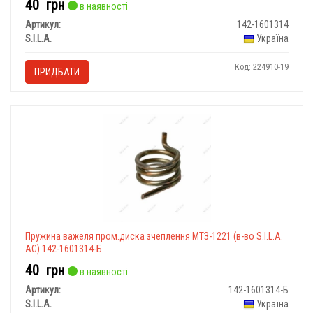
40
грн
в наявності
Артикул:
142-1601314
S.I.L.A.
Україна
Код: 224910-19
ПРИДБАТИ
Пружина важеля пром.диска зчеплення МТЗ-1221 (в-во S.I.L.A.
AC) 142-1601314-Б
40
грн
в наявності
Артикул:
142-1601314-Б
S.I.L.A.
Україна