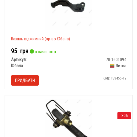
Важіль віджимний (пр-во Юбана)
95
грн
в наявності
Артикул:
70-1601094
Юбана
Литва
Код: 153455-19
ПРИДБАТИ
806