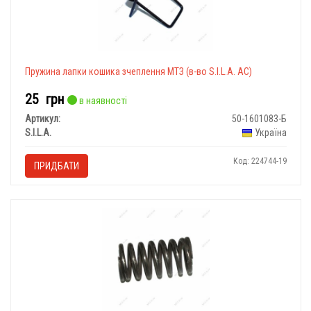
Пружина лапки кошика зчеплення МТЗ (в-во S.I.L.A. AC)
25
грн
в наявності
Артикул:
50-1601083-Б
S.I.L.A.
Україна
Код: 224744-19
ПРИДБАТИ