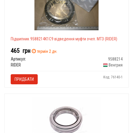
Підшипник 9588214К1С9 відведення муфти зчеп. МТЗ (RIDER)
465
грн
термін 2 дн.
Артикул:
9588214
RIDER
Венгрия
Код: 76140-1
ПРИДБАТИ