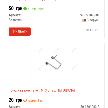
50
грн
в наявності
Артикул:
74-1721023-01
Беларусь
Білорусь
Код: 50109-4
ПРИДБАТИ
Пружина важеля зчеп. МТЗ ст. зр. (ТМ JUBANA)
20
грн
термін 2 дн.
Артикул:
50-1601083-Б