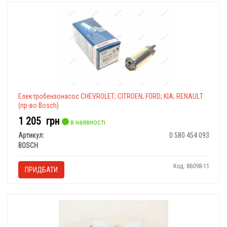
Електробензонасос CHEVROLET; CITROEN; FORD; KIA; RENAULТ
(пр-во Bosch)
1 205
грн
в наявності
Артикул:
0 580 454 093
BOSCH
Код: 86098-11
ПРИДБАТИ