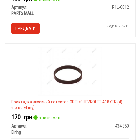
Артикул:
P1L-C012
PARTS MALL
Код: 83235-11
ПРИДБАТИ
Прокладка впускний колектор OPEL/CHEVROLET A18XER (4)
(пр-во Elring)
170
грн
в наявності
Артикул:
434.350
Elring