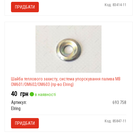
Код: 83414-11
ПРИДБАТИ
Шайба теплового захисту, система упорскування палива MB
OM601/OM602/OM603 (пр-во Elring)
40
грн
в наявності
Артикул:
693.758
Elring
Код: 85847-11
ПРИДБАТИ