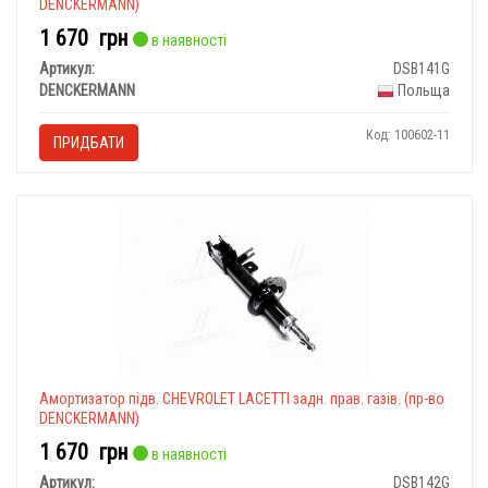
DENCKERMANN)
1 670
грн
в наявності
Артикул:
DSB141G
DENCKERMANN
Польща
Код: 100602-11
ПРИДБАТИ
Амортизатор підв. CHEVROLET LACETTI задн. прав. газів. (пр-во
DENCKERMANN)
1 670
грн
в наявності
Артикул:
DSB142G