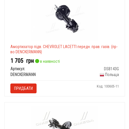
Амортизатор підв. CHEVROLET LACETTI передн. прав. газів. (пр-
во DENCKERMANN)
1 705
грн
в наявності
Артикул:
DSB143G
DENCKERMANN
Польща
Код: 100605-11
ПРИДБАТИ