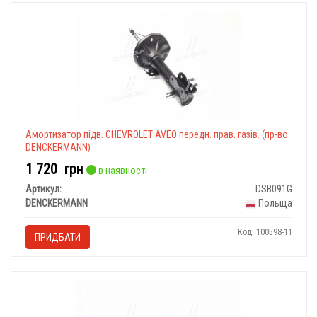
Амортизатор підв. CHEVROLET AVEO передн. прав. газів. (пр-во
DENCKERMANN)
1 720
грн
в наявності
Артикул:
DSB091G
DENCKERMANN
Польща
Код: 100598-11
ПРИДБАТИ