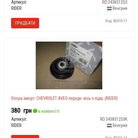
Артикул:
RD.343831253
RIDER
Венгрия
Код: 82415-11
ПРИДБАТИ
Опора аморт. CHEVROLET AVEO передн. вісь з підш. (RIDER)
380
грн
в наявності
Артикул:
RD.343831253K
RIDER
Венгрия