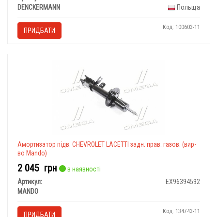
DENCKERMANN
Польща
Код: 100603-11
ПРИДБАТИ
Амортизатор підв. CHEVROLET LACETTI задн. прав. газов. (вир-
во Mando)
2 045
грн
в наявності
Артикул:
EX96394592
MANDO
Код: 134743-11
ПРИДБАТИ