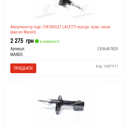
Амортизатор підв. CHEVROLET LACETTI передн. прав. газов.
(вир-во Mando)
2 275
грн
в наявності
Артикул:
EX96407820
MANDO
Код: 134579-11
ПРИДБАТИ