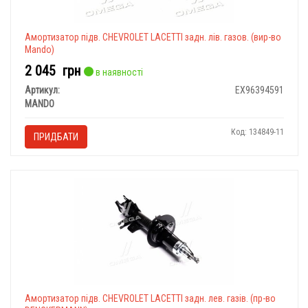
Амортизатор підв. CHEVROLET LACETTI задн. лів. газов. (вир-во
Mando)
2 045
грн
в наявності
Артикул:
EX96394591
MANDO
Код: 134849-11
ПРИДБАТИ
Амортизатор підв. CHEVROLET LACETTI задн. лев. газів. (пр-во