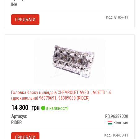
INA
Код: 81067-11
ПРИДБАТИ
Головка блоку циліндрів CHEVROLET AVEO, LACETTI 1.6
(двоканальна) 96378691, 96389030 (RIDER)
14 300
грн
в наявності
Артикул:
RD.96389030
RIDER
Венгрия
Код: 104458-11
ПРИДБАТИ