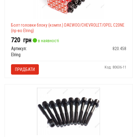
Болт головки блоку (компл.) DAEWOO/CHEVROLET/OPEL C20NE
(пр-во Elring)
720
грн
в наявності
Артикул:
820.458
Elring
Код: 80636-11
ПРИДБАТИ