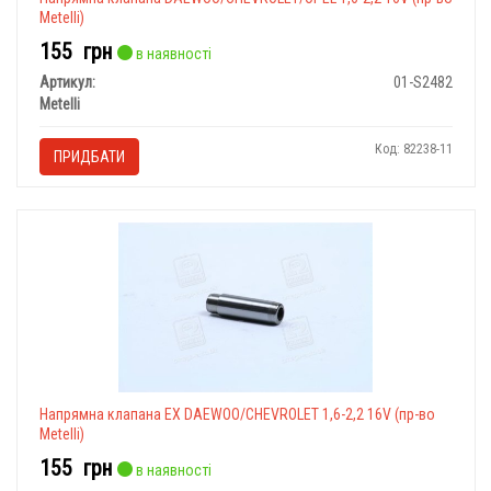
Metelli)
155
грн
в наявності
Артикул:
01-S2482
Metelli
Код: 82238-11
ПРИДБАТИ
Напрямна клапана EX DAEWOO/CHEVROLET 1,6-2,2 16V (пр-во
Metelli)
155
грн
в наявності