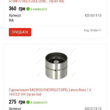
G15MF/C18LE/C20LE/20NE... (пр-во Ina)
360
грн
в наявності
Артикул:
420 0014 10
INA
Код: 81066-11
ПРИДБАТИ
Гідроштовхач DAEWOO/CHEVROLET/OPEL Lanos/Aveo 1.6
16V/2.0 16V (пр-во Ina)
275
грн
в наявності
Артикул:
420 0118 10