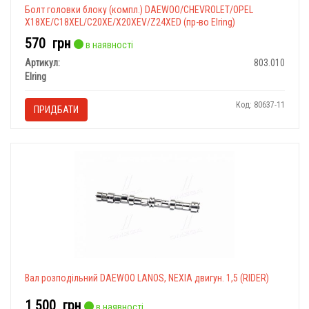
Болт головки блоку (компл.) DAEWOO/CHEVROLET/OPEL
X18XE/C18XEL/C20XE/X20XEV/Z24XED (пр-во Elring)
570
грн
в наявності
Артикул:
803.010
Elring
Код: 80637-11
ПРИДБАТИ
Вал розподільний DAEWOO LANOS, NEXIA двигун. 1,5 (RIDER)
1 500
грн
в наявності