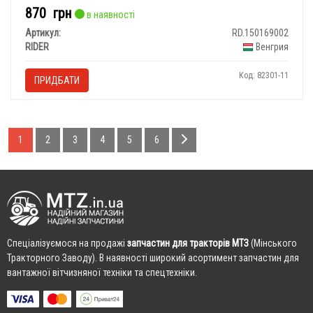
870
грн
в наявності
Артикул:
RD.150169002
RIDER
Венгрия
Код: 82301-11
ПРИДБАТИ
1
2
3
4
5
6
Cпеціалізуємося на продажі
запчастин для тракторів МТЗ
(Мінського
Тракторного Заводу). В наявності широкий асортимент запчастин для
вантажної вітчизняної техніки та спецтехніки.