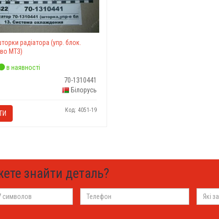
торки радіатора (упр. блок.
-во МТЗ)
в наявності
70-1310441
Білорусь
Код: 4051-19
ТИ
жете знайти деталь?