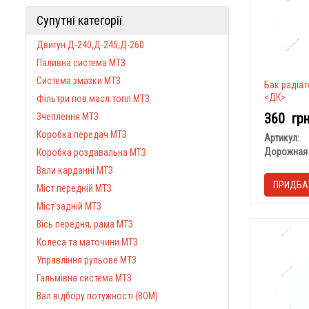
Супутні категорії
Двигун Д-240,Д-245,Д-260
Паливна система МТЗ
Система змазки МТЗ
Бак радіат
<ДК>
Фільтри пов.масл.топл.МТЗ
360
гр
Зчеплення МТЗ
Коробка передач МТЗ
Артикул:
Дорожная 
Коробка роздавальна МТЗ
Вали карданні МТЗ
ПРИДБА
Міст передній МТЗ
Міст задній МТЗ
Вісь передня, рама МТЗ
Колеса та маточини МТЗ
Управління рульове МТЗ
Гальмівна система МТЗ
Вал відбору потужності (ВОМ)