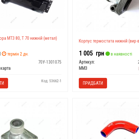
ора МТЗ 80, Т 70 нижній (метал)
Корпуc термостата нижній (вир-
н
1 005
грн
термін 2 дн.
в наявності
70У-1301075
Артикул:
карта
ММЗ
Код: 53662-1
ТИ
ПРИДБАТИ