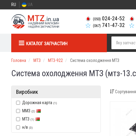
RU
UA
024-24-52
(050)
741-47-32
(067)
КАТАЛОГ ЗАПЧАСТИН
Головна
МТЗ
МТЗ-922
Система охолодження МТЗ
Система охолодження МТЗ (мтз-13.
Виробник
Сортування
Дорожная карта
(1)
ММЗ
(2)
МТЗ
(1)
н/в
(3)