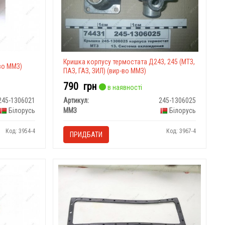
Кришка корпусу термостата Д243, 245 (МТЗ,
во ММЗ)
ПАЗ, ГАЗ, ЗИЛ) (вир-во ММЗ)
790
грн
в наявності
245-1306021
Артикул:
245-1306025
Білорусь
ММЗ
Білорусь
Код: 3954-4
Код: 3967-4
ПРИДБАТИ