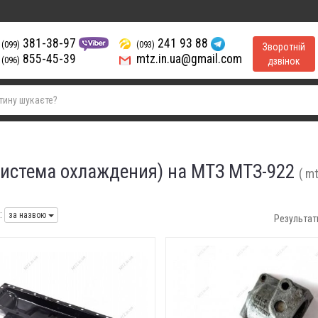
381-38-97
241 93 88
(099)
(093)
Зворотній
855-45-39
mtz.in.ua@gmail.com
(096)
дзвінок
система охлаждения) на МТЗ МТЗ-922
( m
:
за назвою
Результат