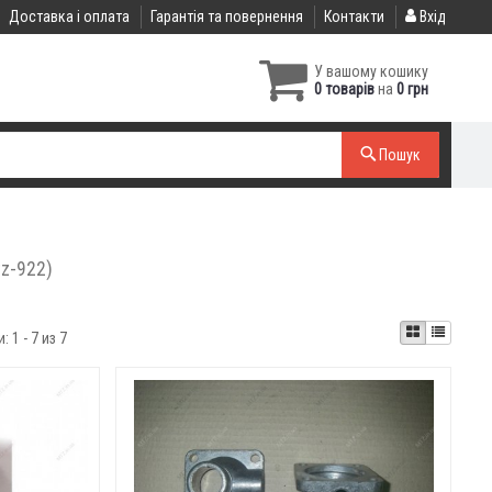
Доставка і оплата
Гарантія та повернення
Контакти
Вхід
У вашому кошику
0 товарів
на
0 грн
Пошук
tz-922)
и:
1 - 7 из 7