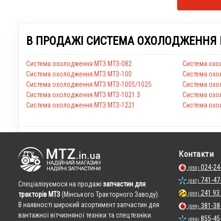
В ПРОДАЖІ СИСТЕМА ОХОЛОДЖЕННЯ М
Система охолодження МТЗ МТЗ-082
Система охо
Система охолодження МТЗ МТЗ-100
Система охо
Система охолодження МТЗ МТЗ-1005/1025
Система охо
Система охолодження МТЗ МТЗ-1021.3
Система охо
Система охолодження МТЗ МТЗ-1221
Система охо
Контакти
024-24
(050)
741-47
(067)
Cпеціалізуємося на продажі
запчастин для
241 93
тракторів МТЗ
(Мінського Тракторного Заводу).
(093)
В наявності широкий асортимент запчастин для
381-38
(099)
вантажної вітчизняної техніки та спецтехніки.
855-45
(096)