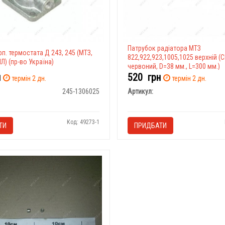
Патрубок радіатора МТЗ
п. термостата Д 243, 245 (МТЗ,
822,922,923,1005,1025 верхній (
ІЛ) (пр-во Україна)
червоний, D=38 мм., L=300 мм.)
н
520
грн
термін 2 дн.
термін 2 дн.
245-1306025
Артикул:
Код: 49273-1
ТИ
ПРИДБАТИ