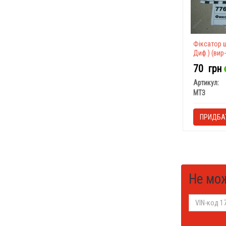
Фіксатор ш
Диф.) (вир
70
грн
Артикул:
МТЗ
ПРИДБА
Не мо