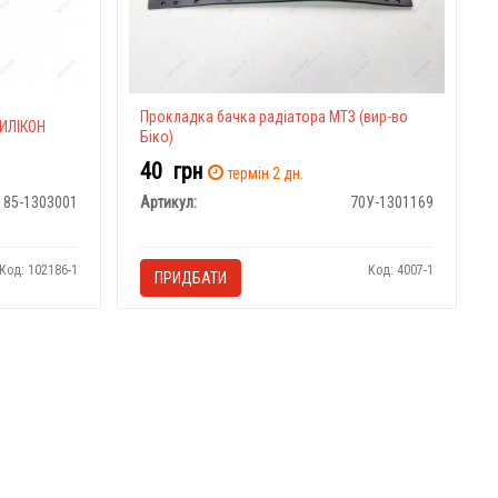
Прокладка бачка радіатора МТЗ (вир-во
СИЛІКОН
Біко)
40
грн
термін 2 дн.
85-1303001
Артикул:
70У-1301169
Код: 102186-1
Код: 4007-1
ПРИДБАТИ