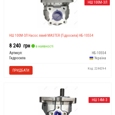
НШ 100М-3Л
НШ 100М-3Л Насос лівий MASTER (Гідросила) НБ-10554
8 240
грн
в наявності
Артикул:
НБ-10554
Гидросила
Україна
Код: 224429-4
ПРИДБАТИ
НШ 14М-3