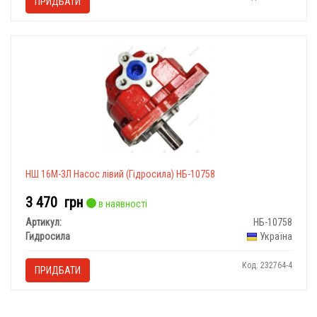
ПРИДБАТИ
НШ 16М-3Л Насос лівий (Гідросила) НБ-10758
3 470
грн
в наявності
Артикул:
НБ-10758
Гидросила
Україна
Код: 232764-4
ПРИДБАТИ