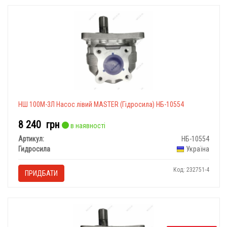
НШ 100М-3Л Насос лівий MASTER (Гідросила) НБ-10554
8 240
грн
в наявності
Артикул:
НБ-10554
Гидросила
Україна
Код: 232751-4
ПРИДБАТИ