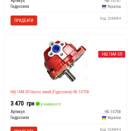
Артикул:
НБ-10757
Гидросила
Україна
Код: 224438-4
ПРИДБАТИ
НШ 16М-3Л
НШ 16М-3Л Насос лівий (Гідросила) НБ-10758
3 470
грн
в наявності
Артикул:
НБ-10758
Гидросила
Україна
Код: 224439-4