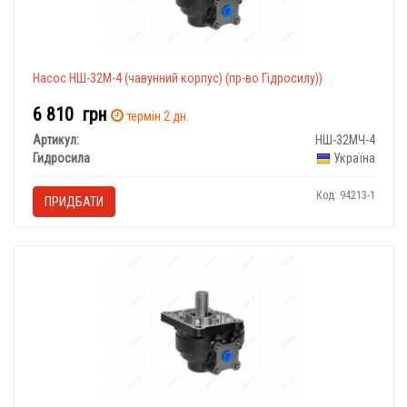
Насос НШ-32М-4 (чавунний корпус) (пр-во Гідросилу))
6 810
грн
термін 2 дн.
Артикул:
НШ-32МЧ-4
Гидросила
Україна
Код: 94213-1
ПРИДБАТИ