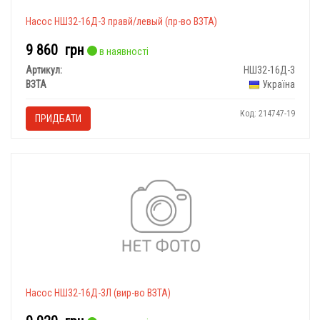
Насос НШ32-16Д-3 правй/левый (пр-во ВЗТА)
9 860
грн
в наявності
Артикул:
НШ32-16Д-3
ВЗТА
Україна
Код: 214747-19
ПРИДБАТИ
Насос НШ32-16Д-3Л (вир-во ВЗТА)