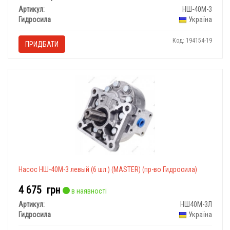
Артикул:
НШ-40М-3
Гидросила
Україна
Код: 194154-19
ПРИДБАТИ
Насос НШ-40М-3 левый (6 шл.) (MASTER) (пр-во Гидросила)
4 675
грн
в наявності
Артикул:
НШ40М-3Л
Гидросила
Україна