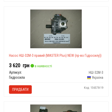
Насос НШ-32М-3 правий (MASTER Plus) NEW (пр-во Гідросилу))
3 620
грн
в наявності
Артикул:
НШ-32М-3
Гидросила
Україна
Код: 156578-19
ПРИДБАТИ