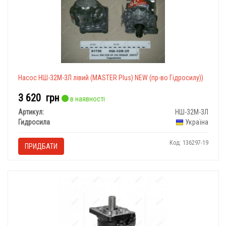
Насос НШ-32М-3Л лівий (MASTER Plus) NEW (пр-во Гідросилу))
3 620
грн
в наявності
Артикул:
НШ-32М-3Л
Гидросила
Україна
Код: 136297-19
ПРИДБАТИ