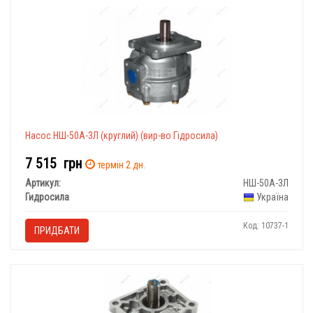
Насос НШ-50А-3Л (круглий)
(вир-во Гідросила)
7 515
грн
термін 2 дн.
Артикул:
НШ-50А-3Л
Гидросила
Україна
Код: 10737-1
ПРИДБАТИ