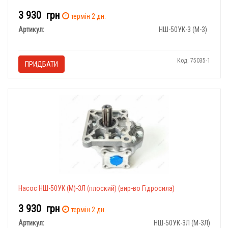
3 930
грн
термін 2 дн.
Артикул:
НШ-50УК-3 (М-3)
Код: 75035-1
ПРИДБАТИ
Насос НШ-50УК (М)-3Л
(плоский) (вир-во Гідросила)
3 930
грн
термін 2 дн.
Артикул:
НШ-50УК-3Л (М-3Л)