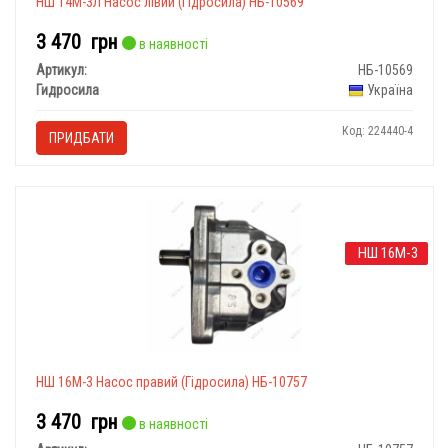
НШ 14М-3Л Насос лівий (Гідросила) НБ-10569
3 470
грн
в наявності
Артикул:
НБ-10569
Гидросила
Україна
Код: 224440-4
ПРИДБАТИ
НШ 16М-3
НШ 16М-3 Насос правий (Гідросила) НБ-10757
3 470
грн
в наявності