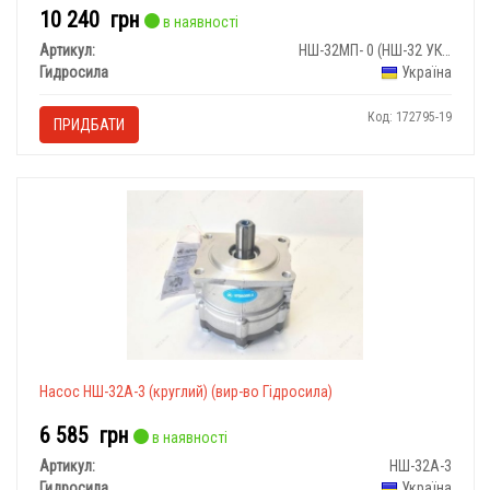
10 240
грн
в наявності
Артикул:
НШ-32МП- 0 (НШ-32 УКП-0)
Гидросила
Україна
Код: 172795-19
ПРИДБАТИ
Насос НШ-32А-3 (круглий)
(вир-во Гідросила)
6 585
грн
в наявності
Артикул:
НШ-32А-3
Гидросила
Україна