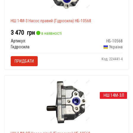
НШ 14М-3 Насос правий (Гідросила) НБ-10568
3 470
грн
в наявності
Артикул:
НБ-10568
Гидросила
Україна
Код: 224441-4
ПРИДБАТИ
НШ 14М-3Л