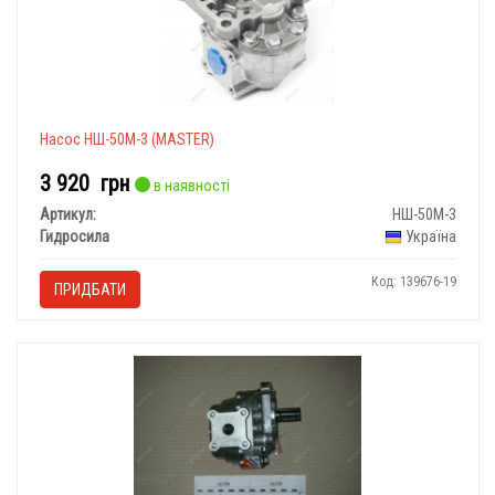
Насос НШ-50М-3 (МASTER)
3 920
грн
в наявності
Артикул:
НШ-50М-3
Гидросила
Україна
Код: 139676-19
ПРИДБАТИ