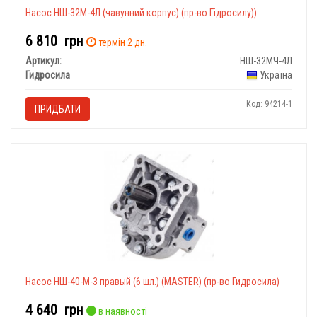
Насос НШ-32М-4Л (чавунний корпус) (пр-во Гідросилу))
6 810
грн
термін 2 дн.
Артикул:
НШ-32МЧ-4Л
Гидросила
Україна
Код: 94214-1
ПРИДБАТИ
Насос НШ-40-М-3 правый (6 шл.) (MASTER) (пр-во Гидросила)
4 640
грн
в наявності