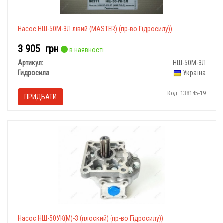
Насос НШ-50М-3Л лівий (МASTER) (пр-во Гідросилу))
3 905
грн
в наявності
Артикул:
НШ-50М-3Л
Гидросила
Україна
Код: 138145-19
ПРИДБАТИ
Насос НШ-50УК(М)-3
(плоский) (пр-во Гідросилу))