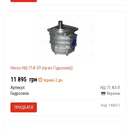
Насос НШ-71А-3Л (пр-во Гідросилу))
11 895
грн
термін 2 дн.
Артикул:
НШ 71 АЗ-Л
Гидросила
Україна
Код: 14423-1
ПРИДБАТИ