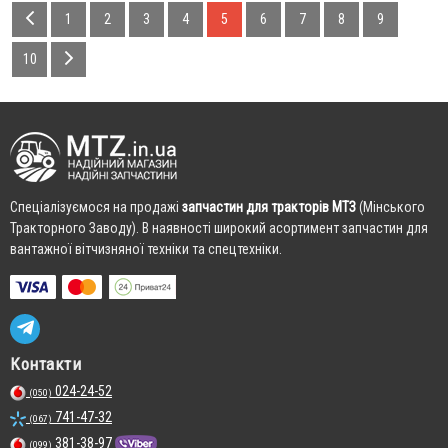
1
2
3
4
5
6
7
8
9
10
Cпеціалізуємося на продажі
запчастин для тракторів МТЗ
(Мінського
Тракторного Заводу). В наявності широкий асортимент запчастин для
вантажної вітчизняної техніки та спецтехніки.
Контакти
024-24-52
(050)
741-47-32
(067)
381-38-97
(099)