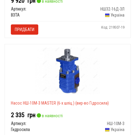
9 920
грн
в наявності
Артикул:
НШ32-16Д-3Л
ВЗТА
Україна
Код: 219507-19
ПРИДБАТИ
Насос НШ-10М-3 MASTER (6-х шліц.) (вир-во Гідросила)
2 335
грн
в наявності
Артикул:
НШ-10М-3
Гидросила
Україна