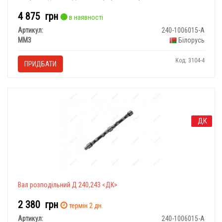
4 875
грн
в наявності
Артикул:
240-1006015-А
ММЗ
Білорусь
Код: 3104-4
ПРИДБАТИ
ДК
Вал розподільний Д 240,243 <ДК>
2 380
грн
термін 2 дн.
Артикул:
240-1006015-А