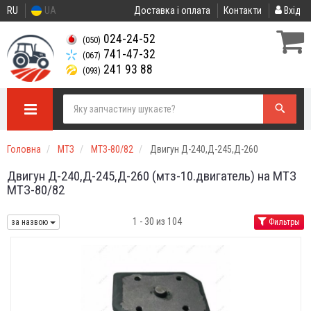
RU
UA
Доставка і оплата
Контакти
Вхід
024-24-52
(050)
741-47-32
(067)
241 93 88
(093)
Головна
МТЗ
МТЗ-80/82
Двигун Д-240,Д-245,Д-260
Двигун Д-240,Д-245,Д-260 (мтз-10.двигатель) на МТЗ
МТЗ-80/82
1 - 30 из 104
за назвою
Фильтры