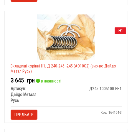
Н1
Вкладишi корiннi Н1, Д 240-245 -245 (АО10С2) (вир-во Дайдо
Метал Русь)
3 645
грн
в наявності
Артикул:
Д245-1005100-ЕН1
Дайдо Металл
Русь
Код: 164164-3
ПРИДБАТИ