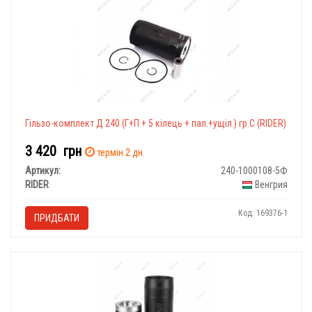
Гільзо-комплект Д 240 (Г+П + 5 кілець + пал.+ущіл.) гр.С (RIDER)
3 420
грн
термін 2 дн.
Артикул:
240-1000108-5Ф
RIDER
Венгрия
Код: 169376-1
ПРИДБАТИ