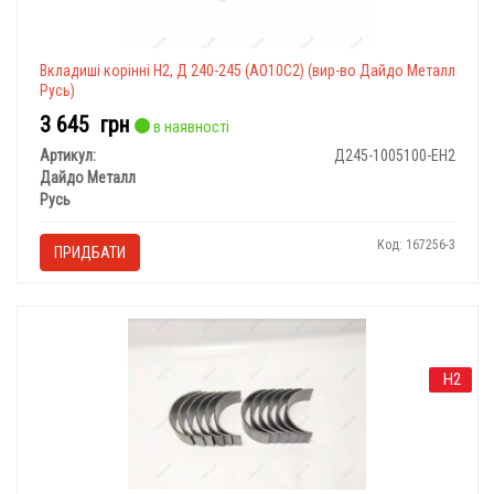
Вкладиші корінні Н2, Д 240-245 (АО10С2) (вир-во Дайдо Металл
Русь)
3 645
грн
в наявності
Артикул:
Д245-1005100-ЕН2
Дайдо Металл
Русь
Код: 167256-3
ПРИДБАТИ
Н2