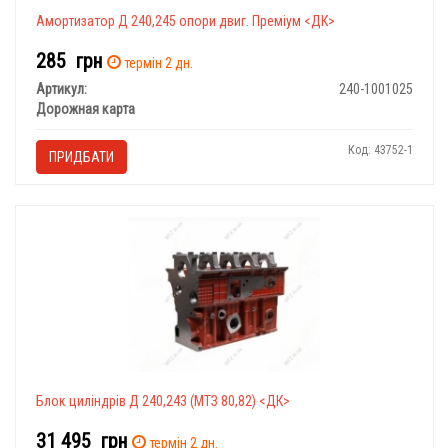
Амортизатор Д 240,245 опори двиг. Преміум <ДК>
285
грн
термін 2 дн.
Артикул:
240-1001025
Дорожная карта
Код: 43752-1
ПРИДБАТИ
Блок циліндрів Д 240,243 (МТЗ 80,82) <ДК>
31 495
грн
термін 2 дн.