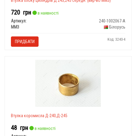
Втулка блоку циліндрів Д 243,245 середн. (вир-во ММЗ)
720
грн
в наявності
Артикул:
240-1002067-А
ММЗ
Білорусь
Код: 3240-4
ПРИДБАТИ
Втулка коромисла Д-240,Д-245
48
грн
в наявності