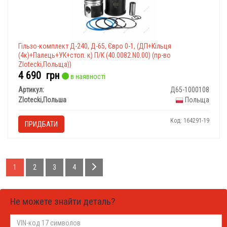
Гільзо-комплект Д-240, Д-65, Євро 0-1, (ДП+Кільця
(4к)+Палець+УК+стоп. к) П/К (40.0082.N0.00) (пр-во
Zlotecki,Польща))
4 690
грн
в наявності
Артикул:
Д65-1000108
Zlotecki,Польша
Польща
Код: 164291-19
ПРИДБАТИ
1
2
3
4
Не можете знайти деталь?