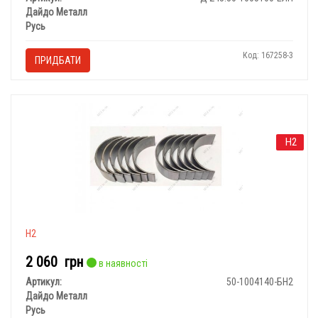
Дайдо Металл
Русь
Код: 167258-3
ПРИДБАТИ
Н2
Н2
2 060
грн
в наявності
Артикул:
50-1004140-БН2
Дайдо Металл
Русь