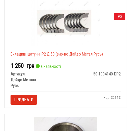
Р2
Вкладишi шатуннi Р2 Д 50 (вир-во Дайдо Метал Русь)
1 250
грн
в наявності
Артикул:
50-1004140-БР2
Дайдо Металл
Русь
Код: 3214-3
ПРИДБАТИ