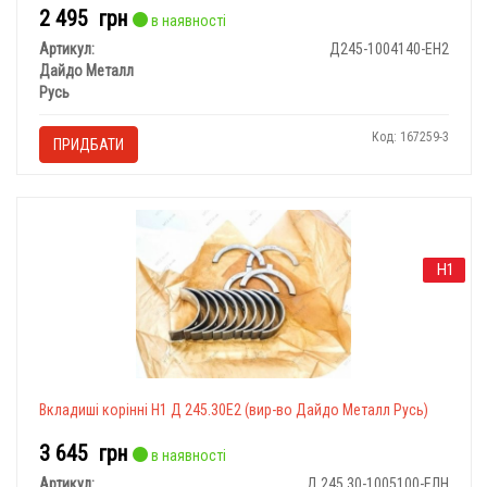
2 495
грн
в наявності
Артикул:
Д245-1004140-ЕН2
Дайдо Металл
Русь
Код: 167259-3
ПРИДБАТИ
Н1
Вкладиші корінні Н1 Д 245.30Е2 (вир-во Дайдо Металл Русь)
3 645
грн
в наявності
Артикул:
Д 245.30-1005100-ЕЛН