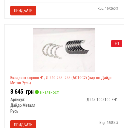
Код: 167260-3
ПРИДБАТИ
Н1
Вкладишi корiннi Н1, Д 240-245 -245 (АО10С2) (вир-во Дайдо
Метал Русь)
3 645
грн
в наявності
Артикул:
Д245-1005100-ЕН1
Дайдо Металл
Русь
Код: 35554-3
ПРИДБАТИ