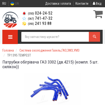
RU
UA
Доставка і оплата
Контакти
Вхід
024-24-52
(050)
741-47-32
(067)
241 93 88
(093)
Головна
Система охолодження Газель,ГАЗ,ЗМЗ,УМЗ
TP.1395 TEMPEST
Патрубки обігрівача ГАЗ 3302 (дв.4215) (компл. 5 шт.
силікон))