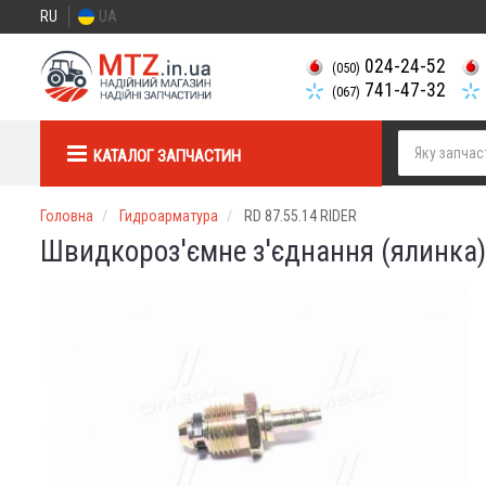
RU
UA
024-24-52
(050)
741-47-32
(067)
КАТАЛОГ ЗАПЧАСТИН
Головна
Гидроарматура
RD 87.55.14 RIDER
Швидкороз'ємне з'єднання (ялинка)