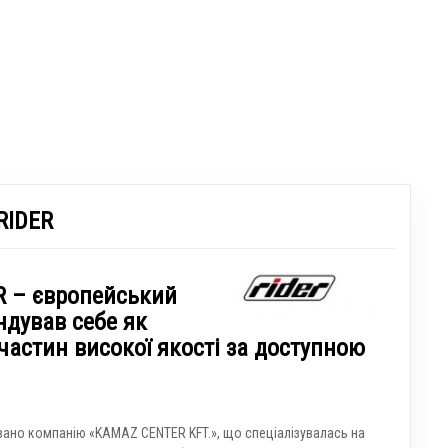
RIDER
R – європейський
ндував себе як
частин високої якості за доступною
овано компанію «KAMAZ CENTER KFT.», що спеціалізувалась на