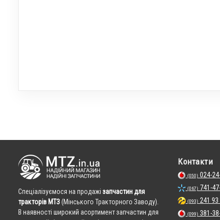
Контакти
024-24
(050)
741-47
(067)
Cпеціалізуємося на продажі
запчастин для
241 93
тракторів МТЗ
(Мінського Тракторного Заводу).
(093)
В наявності широкий асортимент запчастин для
381-38
(099)