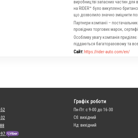
виробництві запасних частин для в
на RIDER™ було викуплено британсь
що дозволило значно зміцнити пози
Партнери компанії – постачальник
провідних торгових марок, сертифі
Особливу увагу компанія приділяє
піддаються багаторазовому та все
Сайт:
https://rider-auto.com/en/
Графік роботи
-52
Пн-Пт: с 9-00 до 16-30
Сб: вихідний
-32
Нд: вихідний
 88
-97