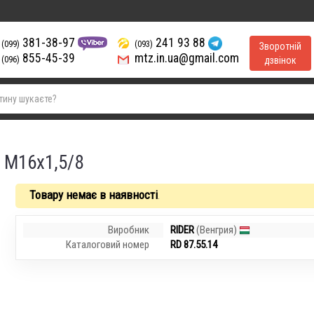
381-38-97
241 93 88
(099)
(093)
Зворотній
855-45-39
mtz.in.ua@gmail.com
(096)
дзвінок
 M16x1,5/8
Товару немає в наявності
.
Виробник
RIDER
(Венгрия)
Каталоговий номер
RD 87.55.14