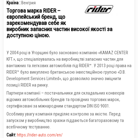
Країна :
Венгрия
Торгова марка RIDER –
європейський бренд, що
зарекомендував себе як
виробник запасних частин високої якості за
доступною ціною.
У 2004 році в Угорщині було засновано компанію «KAMAZ CENTER
KFT.», що спеціалізувалась на виробництві запасних частин для
вантажних та легкових автомобілів під RIDER™. У 2013 році права на
RIDER™ було викуплено британською інвестиційною групою «D.B.
Development Services Limited», що дозволило значно зміцнити
позиції RIDER на ринку.
Партнери компанії – постачальники для складальних конвеєрів
відомих автомобільних брендів та провідних торгових марок,
сертифіковані за міжнародним стандартом DIN ISO 9001.
Особливу увагу компанія приділяє контролю за якістю. Перед
запуском у виробництво зразки піддаються багаторазовому та
всебічному тестуванню.
Сайт:
https://rider-auto.com/en/