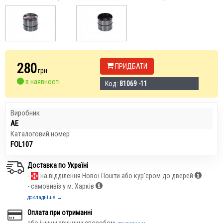
280
ПРИДБАТИ
грн.
в наявності
Код:
81069 -11
Виробник
AE
Каталоговий номер
FOL107
Доставка по Україні
-
на відділення Нової Пошти або кур'єром до дверей
- самовивіз у м. Харків
докладніше →
Оплата при отриманні
або іншим зручним способом,