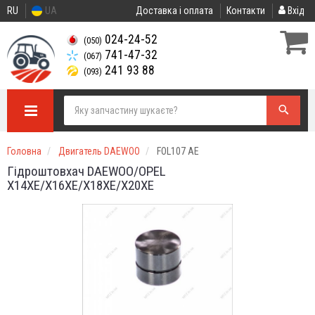
RU
UA
Доставка і оплата
Контакти
Вхід
024-24-52
(050)
741-47-32
(067)
241 93 88
(093)
Головна
Двигатель DAEWOO
FOL107 AE
Гідроштовхач DAEWOO/OPEL
X14XE/X16XE/X18XE/X20XE