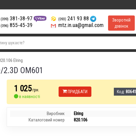
381-38-97
241 93 88
(099)
(093)
Зворотній
855-45-39
mtz.in.ua@gmail.com
(096)
дзвінок
820.106 Elring
D/2.3D OM601
1 025
грн.
ПРИДБАТИ
Код:
80641
в наявності
Виробник
Elring
Каталоговий номер
820.106