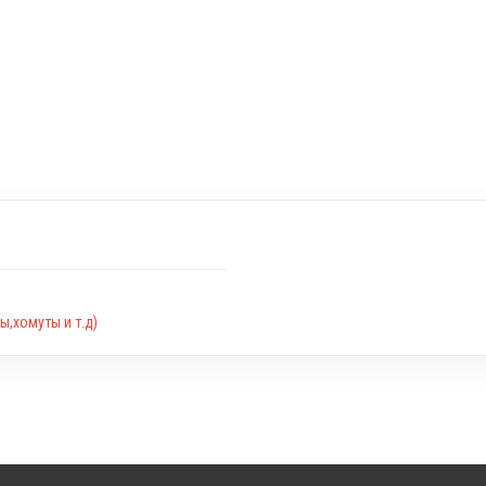
,хомуты и т.д)