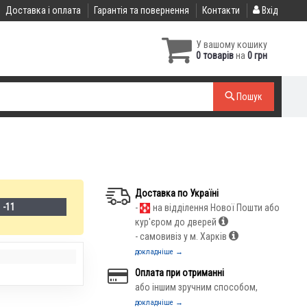
Доставка і оплата
Гарантія та повернення
Контакти
Вхід
У вашому кошику
0 товарів
на
0 грн
Пошук
Доставка по Україні
 -11
-
на відділення Нової Пошти або
кур'єром до дверей
- самовивіз у м. Харків
докладніше →
Оплата при отриманні
або іншим зручним способом,
докладніше →