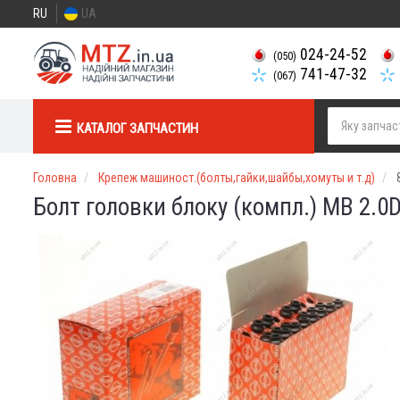
RU
UA
024-24-52
(050)
741-47-32
(067)
КАТАЛОГ ЗАПЧАСТИН
Головна
Крепеж машиност.(болты,гайки,шайбы,хомуты и т.д)
Болт головки блоку (компл.) MB 2.0