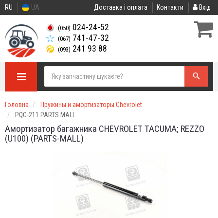
RU
UA
Доставка і оплата
Контакти
Вхід
024-24-52
(050)
741-47-32
(067)
241 93 88
(093)
Головна
Пружины и амортизаторы Chevrolet
PQC-211 PARTS MALL
Амортизатор багажника CHEVROLET TACUMA; REZZO
(U100) (PARTS-MALL)