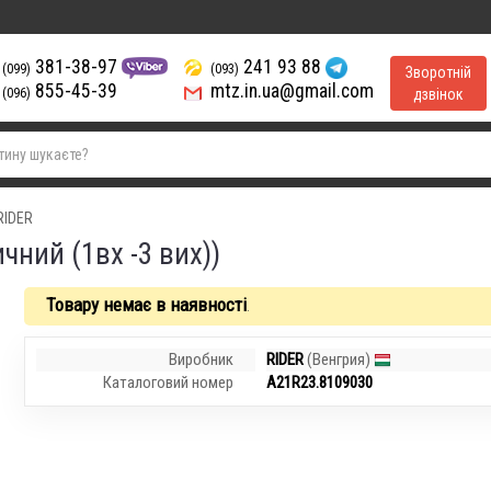
381-38-97
241 93 88
(099)
(093)
Зворотній
855-45-39
mtz.in.ua@gmail.com
(096)
дзвінок
RIDER
чний (1вх -3 вих))
Товару немає в наявності
.
Виробник
RIDER
(Венгрия)
Каталоговий номер
A21R23.8109030