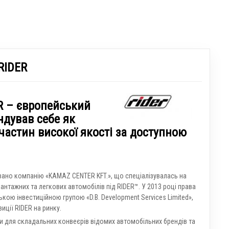
RIDER
R – європейський
ндував себе як
частин високої якості за доступною
овано компанію «KAMAZ CENTER KFT.», що спеціалізувалась на
антажних та легкових автомобілів під RIDER™. У 2013 році права
кою інвестиційною групою «D.B. Development Services Limited»,
ції RIDER на ринку.
и для складальних конвеєрів відомих автомобільних брендів та