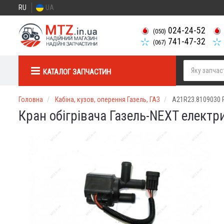
RU
UA
024-24-52
(050)
741-47-32
(067)
КАТАЛОГ ЗАПЧАСТИН
Головна
Кабіна, кузов, оперення Газель, ГАЗ
A21R23.8109030 
Кран обігрівача Газель-NEXT електри