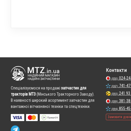
Контакти
024-24
(050)
741-47
(067)
Cпеціалізуємося на продажі
запчастин для
241 93
тракторів МТЗ
(Мінського Тракторного Заводу).
(093)
В наявності широкий асортимент запчастин для
381-38
(099)
вантажної вітчизняної техніки та спецтехніки.
855-45
(096)
Замовити дзві