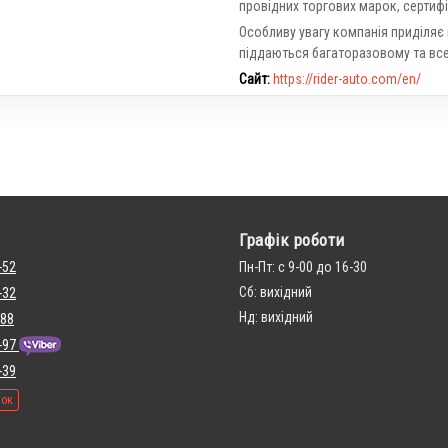
провідних торгових марок, сертифі
Особливу увагу компанія приділяє
піддаються багаторазовому та все
Сайт:
https://rider-auto.com/en/
Графік роботи
-52
Пн-Пт: с 9-00 до 16-30
Сб: вихідний
-32
Нд: вихідний
 88
-97
-39
нок