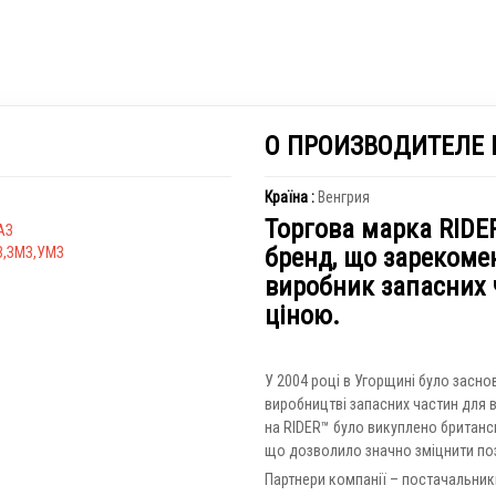
О ПРОИЗВОДИТЕЛЕ 
Країна :
Венгрия
Торгова марка RIDE
АЗ
бренд, що зарекоме
З,ЗМЗ,УМЗ
виробник запасних 
ціною.
У 2004 році в Угорщині було засн
виробництві запасних частин для в
на RIDER™ було викуплено британсь
що дозволило значно зміцнити пози
Партнери компанії – постачальник