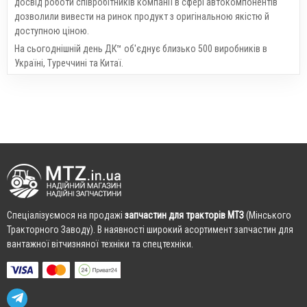
досвід роботи співробітників компанії в сфері автокомпонентів
дозволили вивести на ринок продукт з оригінальною якістю й
доступною ціною.
На сьогоднішній день ДК™ об'єднує близько 500 виробників в
Україні, Туреччині та Китаї.
Cпеціалізуємося на продажі
запчастин для тракторів МТЗ
(Мінського
Тракторного Заводу). В наявності широкий асортимент запчастин для
вантажної вітчизняної техніки та спецтехніки.