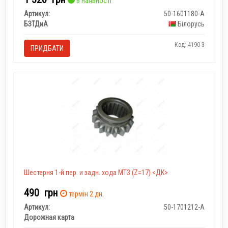
в наявності
Артикул:
50-1601180-А
БЗТДиА
Білорусь
Код: 4190-3
ПРИДБАТИ
Шестерня 1-й пер. и задн. хода МТЗ (Z=17) <ДК>
490
грн
термін 2 дн.
Артикул:
50-1701212-А
Дорожная карта