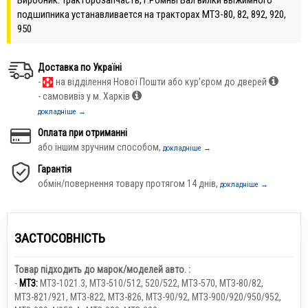
подшипника устанавливается на тракторах МТЗ-80, 82, 892, 920,
950
Доставка по Україні
-
на відділення Нової Пошти або кур'єром до дверей
- самовивіз у м. Харків
докладніше →
Оплата при отриманні
або іншим зручним способом,
докладніше →
Гарантія
обмін/повернення товару протягом 14 днів,
докладніше →
ЗАСТОСОВНІСТЬ
Товар підходить до марок/моделей авто. :
-
МТЗ:
МТЗ-1021.3
,
МТЗ-510/512, 520/522
,
МТЗ-570
,
МТЗ-80/82
,
МТЗ-821/921
,
МТЗ-822
,
МТЗ-826
,
МТЗ-90/92
,
МТЗ-900/920/950/952
,