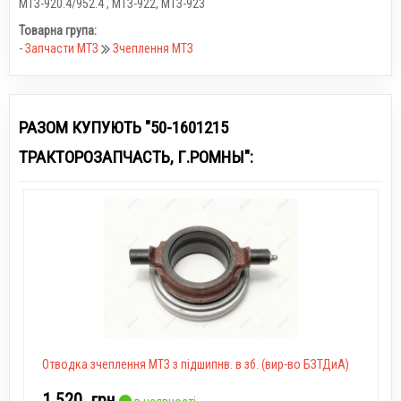
МТЗ-920.4/952.4
,
МТЗ-922
,
МТЗ-923
Товарна група:
-
Запчасти МТЗ
Зчеплення МТЗ
РАЗОМ КУПУЮТЬ "50-1601215
ТРАКТОРОЗАПЧАСТЬ, Г.РОМНЫ":
Отводка зчеплення МТЗ з підшипнв. в зб. (вир-во БЗТДиА)
1 520
грн