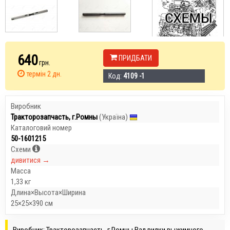
640
ПРИДБАТИ
грн.
термін 2 дн.
Код:
4109 -1
Виробник
Тракторозапчасть, г.Ромны
(Україна)
Каталоговий номер
50-1601215
Схеми
дивитися →
Масса
1,33 кг
Длина×Высота×Ширина
25×25×390 см
Виробник: Тракторозапчасть, г.Ромны Вал вилки выжимного