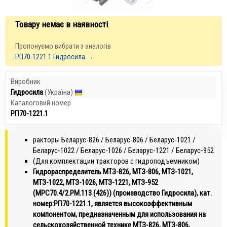
Товару немає в наявності
.
Пропонуємо вибрати з аналогів
РП70-1221.1 Гидросила →
Виробник
Гидросила
(Україна)
Каталоговий номер
РП70-1221.1
ракторы Беларус-826 / Беларус-806 / Беларус-1021 /
Беларус-1022 / Беларус-1026 / Беларус-1221 / Беларус-952
(Для комплектации тракторов с гидроподъемником)
Гидрораспределитель МТЗ-826, МТЗ-806, МТЗ-1021,
МТЗ-1022, МТЗ-1026, МТЗ-1221, МТЗ-952
(МРС70.4/2.РМ.113 (426)) (производство Гидросила), кат.
номер:
РП70-1221.1, является высокоэффективным
компонентом, предназначенным для использования на
сельскохозяйственной технике МТЗ-826, МТЗ-806,