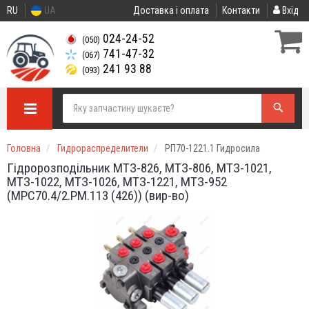
RU
UA
Доставка і оплата
Контакти
Вхід
024-24-52
(050)
741-47-32
(067)
241 93 88
(093)
Головна
Гидрораспределители
РП70-1221.1 Гидросила
Гідророзподільник МТЗ-826, МТЗ-806, МТЗ-1021,
МТЗ-1022, МТЗ-1026, МТЗ-1221, МТЗ-952
(МРС70.4/2.РМ.113 (426)) (вир-во)