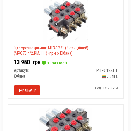
Гідророзподільник МТЗ-1221 (3-секційний)
(MPC70.4/2.PM.111) (пр-во Юбана)
13 980
грн
в наявності
Артикул:
РП70-1221.1
Юбана
Литва
Код: 171730-19
ПРИДБАТИ