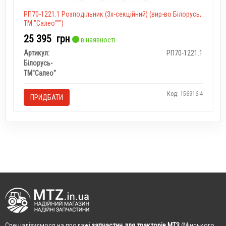
РП70-1221.1 Розподільник (3х-секційний) (вир-во Білорусь,
ТМ "Салео""")
25 395
грн
в наявності
Артикул:
РП70-1221.1
Білорусь-
ТМ"Салео"
Код: 156916-4
ПРИДБАТИ
Cпеціалізуємося на продажі
запчастин для тракторів МТЗ
(Мінського