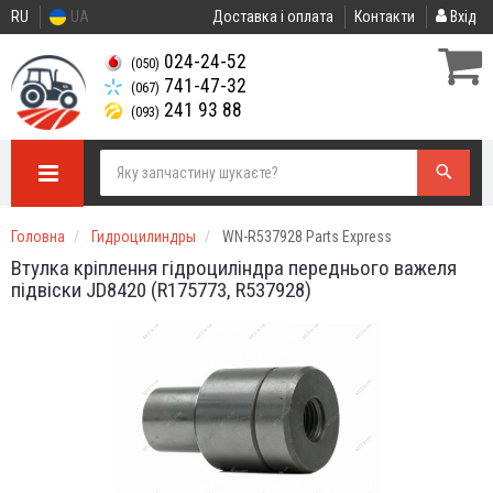
RU
UA
Доставка і оплата
Контакти
Вхід
024-24-52
(050)
741-47-32
(067)
241 93 88
(093)
Головна
Гидроцилиндры
WN-R537928 Parts Express
Втулка кріплення гідроциліндра переднього важеля
підвіски JD8420 (R175773, R537928)