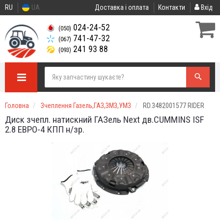
RU
UA
Доставка і оплата
Контакти
Вхід
024-24-52
(050)
741-47-32
(067)
241 93 88
(093)
Головна
Зчеплення Газель,ГАЗ,ЗМЗ,УМЗ
RD.3482001577 RIDER
Диск зчепл. натискний ГАЗель Next дв.CUMMINS ISF
2.8 ЕВРО-4 КПП н/зр.