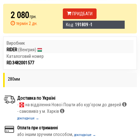
2 080
ПРИДБАТИ
грн.
термін 2 дн.
Код:
191809 -1
Виробник
RIDER
(Венгрия)
Каталоговий номер
RD.3482001577
280мм
Доставка по Україні
-
на відділення Нової Пошти або кур'єром до дверей
- самовивіз у м. Харків
докладніше →
Оплата при отриманні
або іншим зручним способом,
докладніше →