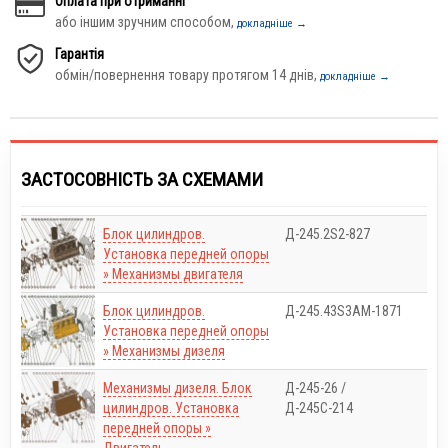
Оплата при отриманні
або іншим зручним способом,
докладніше →
Гарантія
обмін/повернення товару протягом 14 днів,
докладніше →
ЗАСТОСОВНІСТЬ ЗА СХЕМАМИ
Блок цилиндров.
Д-245.2S2-827
Установка передней опоры
» Механизмы двигателя
Блок цилиндров.
Д-245.43S3АМ-1871
Установка передней опоры
» Механизмы дизеля
Механизмы дизеля. Блок
Д-245-26 /
цилиндров. Установка
Д-245С-214
передней опоры »
Двигатель