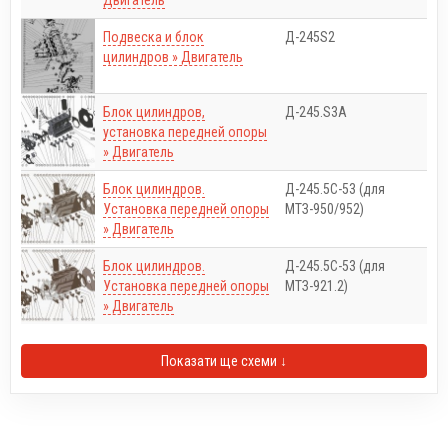
Подвеска и блок
Д-245S2
цилиндров » Двигатель
Блок цилиндров,
Д-245.S3A
установка передней опоры
» Двигатель
Блок цилиндров.
Д-245.5С-53 (для
Установка передней опоры
МТЗ-950/952)
» Двигатель
Блок цилиндров.
Д-245.5С-53 (для
Установка передней опоры
МТЗ-921.2)
» Двигатель
Показати ще схеми ↓