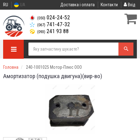
RU
UA
Доставка і оплата
Контакти
Вхід
024-24-52
(050)
741-47-32
(067)
241 93 88
(093)
Головна
240-1001025 Мотор-Плюс ООО
Амортизатор (подушка двигуна)(вир-во)