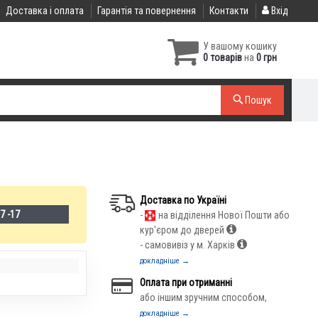
Доставка і оплата
Гарантія та повернення
Контакти
Вхід
У вашому кошику
0 товарів
на
0 грн
Пошук
Доставка по Україні
7 -17
-
на відділення Нової Пошти або
кур'єром до дверей
- самовивіз у м. Харків
докладніше →
Оплата при отриманні
або іншим зручним способом,
докладніше →