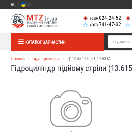
RU
UA
024-24-52
(050)
741-47-32
(067)
КАТАЛОГ ЗАПЧАСТИН
Головна
Гидроцилиндры
Ц110.55.1120.01.4.1 ВЗТА
Гідроциліндр підйому стріли (13.615