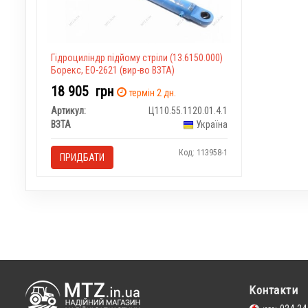
Гідроциліндр підйому стріли (13.6150.000)
Борекс, ЕО-2621 (вир-во ВЗТА)
18 905
грн
термін 2 дн.
Артикул:
Ц110.55.1120.01.4.1
ВЗТА
Україна
Код: 113958-1
ПРИДБАТИ
Контакти