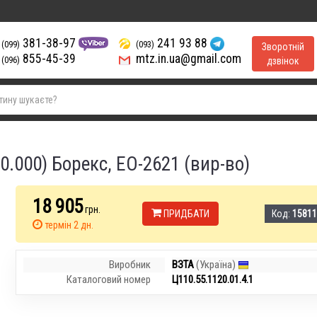
381-38-97
241 93 88
(099)
(093)
Зворотній
855-45-39
mtz.in.ua@gmail.com
(096)
дзвінок
0.000) Борекс, ЕО-2621 (вир-во)
18 905
грн.
ПРИДБАТИ
Код:
15811
термін 2 дн.
Виробник
ВЗТА
(Україна)
Каталоговий номер
Ц110.55.1120.01.4.1