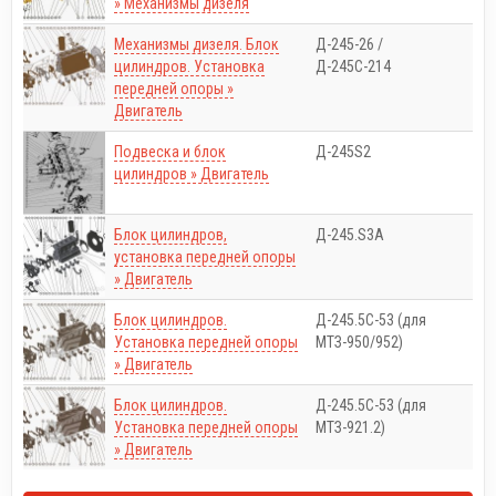
» Механизмы дизеля
Механизмы дизеля. Блок
Д-245-26 /
цилиндров. Установка
Д-245С-214
передней опоры »
Двигатель
Подвеска и блок
Д-245S2
цилиндров » Двигатель
Блок цилиндров,
Д-245.S3A
установка передней опоры
» Двигатель
Блок цилиндров.
Д-245.5С-53 (для
Установка передней опоры
МТЗ-950/952)
» Двигатель
Блок цилиндров.
Д-245.5С-53 (для
Установка передней опоры
МТЗ-921.2)
» Двигатель