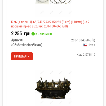
Кільця порш. Д-65/240/243/245/260 (3 шт.) (110мм) (на 2
поршні) (пр-во Buzuluk) 260-1004060-Б(В)
2 255
грн
в наявності
Артикул:
260-1004060-Б(В)
«ČZ»Strakonice(Чехия)
Чехія
Код: 215718-19
ПРИДБАТИ