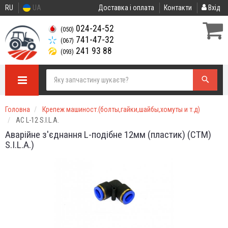
RU
UA
Доставка і оплата
Контакти
Вхід
024-24-52
(050)
741-47-32
(067)
241 93 88
(093)
Головна
Крепеж машиност.(болты,гайки,шайбы,хомуты и т.д)
АС L-12 S.I.L.A.
Аварійне з'єднання L-подібне 12мм (пластик) (СТМ)
S.I.L.A.)