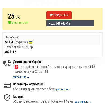
25
ПРИДБАТИ
грн.
в наявності
Код:
146743 -19
Виробник
S.I.L.A.
(Україна)
Каталоговий номер
АС L-12
Доставка по Україні
-
на відділення Нової Пошти або кур'єром до дверей
- самовивіз у м. Харків
докладніше →
Оплата при отриманні
або іншим зручним способом,
докладніше →
Гарантія
обмін/повернення товару протягом 14 днів,
докладніше →