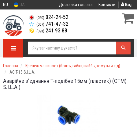
RU
UA
Доставка і оплата
Контакти
Вхід
024-24-52
(050)
741-47-32
(067)
241 93 88
(093)
Головна
Крепеж машиност.(болты,гайки,шайбы,хомуты и т.д)
АС T-15 S.I.L.A.
Аварійне з'єднання T-подібне 15мм (пластик) (СТМ)
S.I.L.A.)