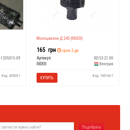
Моноциклон Д 243 (RIDER)
165
грн
срок 2 дн.
-1205015-09
Артикул:
RD.53.21.00
RIDER
Венгрия
Код: 43920-1
Код: 160144-1
КУПИТЬ
Подобрать