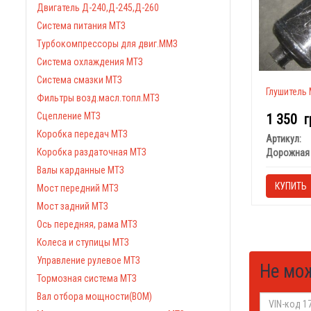
Двигатель Д-240,Д-245,Д-260
Система питания МТЗ
Турбокомпрессоры для двиг.ММЗ
Система охлаждения МТЗ
Система смазки МТЗ
Глушитель 
Фильтры возд.масл.топл.МТЗ
Сцепление МТЗ
1 350
г
Коробка передач МТЗ
Артикул:
Коробка раздаточная МТЗ
Дорожная 
Валы карданные МТЗ
КУПИТЬ
Мост передний МТЗ
Мост задний МТЗ
Ось передняя, рама МТЗ
Колеса и ступицы МТЗ
Управление рулевое МТЗ
Не мо
Тормозная система МТЗ
Вал отбора мощности(ВОМ)