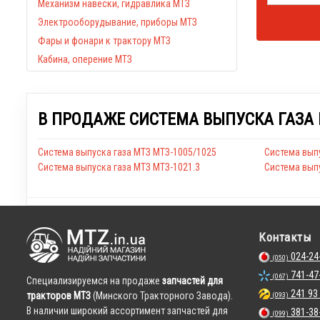
Механизм навески, гидравлика МТЗ
Электрооборудывание, приборы МТЗ
Фары и фонари к трактору МТЗ
Кабина, оперение МТЗ
В ПРОДАЖЕ СИСТЕМА ВЫПУСКА ГАЗА 
Система выпуска газа МТЗ МТЗ-1005/1025
Система вып
Система выпуска газа МТЗ МТЗ-1021.3
Система вып
Контакты
024-24
(050)
741-47
(067)
Cпециализируемся на продаже
запчастей для
241 93
тракторов МТЗ
(Минского Тракторного Завода).
(093)
В наличии широкий ассортимент запчастей для
381-38
(099)