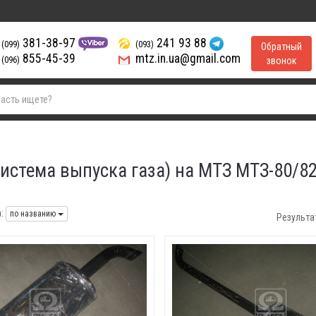
381-38-97
241 93 88
(099)
(093)
Обратный
855-45-39
mtz.in.ua@gmail.com
(096)
звонок
система выпуска газа) на МТЗ МТЗ-80/8
:
по названию
Результа