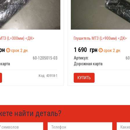
МТЗ (L=300мм) <ДК>
Глушитель МТЗ (L=900мм) <ДК>
рн
1 690
грн
срок 2 дн.
срок 2 дн.
60-1205015-03
Артикул:
60
карта
Дорожная карта
Код: 43918-1
КУПИТЬ
жете найти деталь?