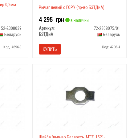
ир.0,2мм.
Рычаг левый с ГОРУ (пр-во БЗТДиА)
4 295
грн
в наличии
52-2308039
Артикул:
72-2308075/01
Беларусь
БЗТДиА
Беларусь
Код: 4696-3
Код: 4705-4
КУПИТЬ
Шайба (выр-во Беларусь, МТЗ) 1521-