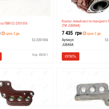
Корпус левый моста переднего М
уса ПВМ 52-2301056
(ТМ JUBANA)
н
7 435
грн
срок 2 дн.
срок 2 дн.
52-2301056
Артикул:
52
JUBANA
Код: 48202-1
КУПИТЬ