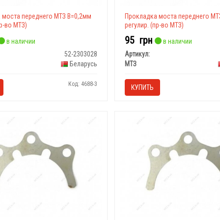
 моста переднего МТЗ В=0,2мм
Прокладка моста переднего МТ
пр-во МТЗ)
регулир. (пр-во МТЗ)
95
грн
в наличии
в наличии
52-2303028
Артикул:
Беларусь
МТЗ
Код: 4688-3
КУПИТЬ