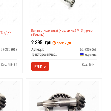
Вал вертикальный (кор. шлиц.) МТЗ (пр-во
МТЗ <ДК>
г.Ромны)
2 395
грн
срок 2 дн.
52-2308063
Артикул:
52-2308063
Тракторозапчасть, г.Ромны
Украина
Код: 48343-1
Код: 4614-1
КУПИТЬ