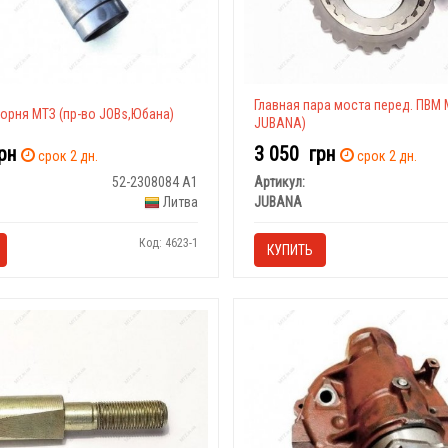
Главная пара моста перед. ПВМ 
орня МТЗ (пр-во JOBs,Юбана)
JUBANA)
рн
3 050
грн
срок 2 дн.
срок 2 дн.
52-2308084 А1
Артикул:
Литва
JUBANA
Код: 4623-1
КУПИТЬ