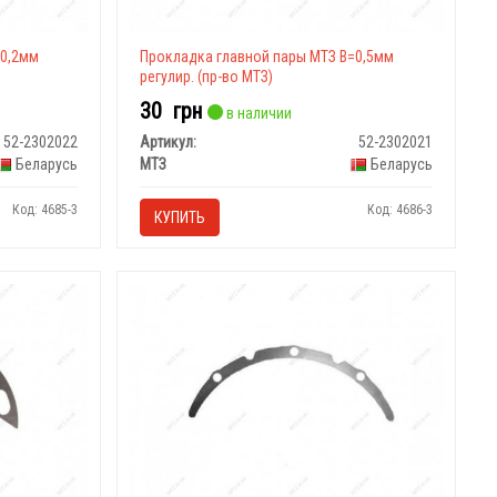
=0,2мм
Прокладка главной пары МТЗ В=0,5мм
регулир. (пр-во МТЗ)
30
грн
в наличии
52-2302022
Артикул:
52-2302021
Беларусь
МТЗ
Беларусь
Код: 4685-3
Код: 4686-3
КУПИТЬ