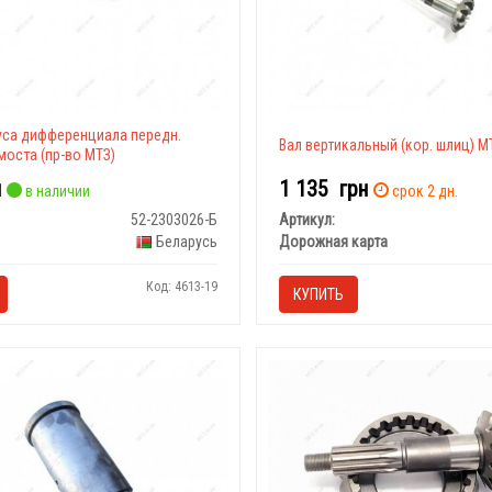
уса дифференциала передн.
Вал вертикальный (кор. шлиц) 
оста (пр-во МТЗ)
н
1 135
грн
в наличии
срок 2 дн.
52-2303026-Б
Артикул:
Беларусь
Дорожная карта
Код: 4613-19
КУПИТЬ