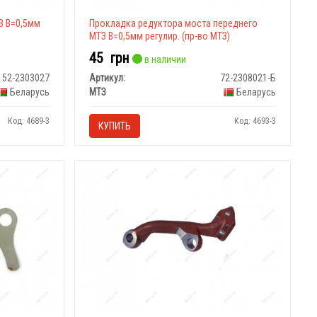
З В=0,5мм
Прокладка редуктора моста переднего
МТЗ В=0,5мм регулир. (пр-во МТЗ)
45
грн
в наличии
52-2303027
Артикул:
72-2308021-Б
Беларусь
МТЗ
Беларусь
Код: 4689-3
Код: 4693-3
КУПИТЬ