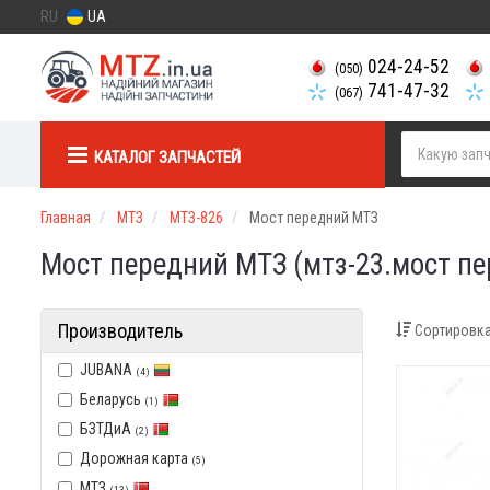
RU
UA
024-24-52
(050)
741-47-32
(067)
КАТАЛОГ ЗАПЧАСТЕЙ
Главная
МТЗ
МТЗ-826
Мост передний МТЗ
Мост передний МТЗ (мтз-23.мост п
Производитель
Сортировка
JUBANA
(4)
Беларусь
(1)
БЗТДиА
(2)
Дорожная карта
(5)
МТЗ
(13)