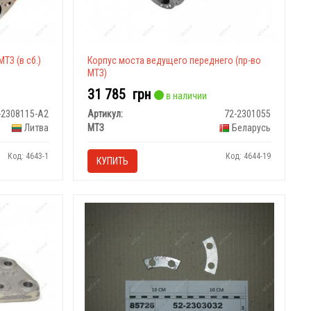
ТЗ (в сб.)
Корпус моста ведущего переднего (пр-во
МТЗ)
31 785
грн
в наличии
-2308115-А2
Артикул:
72-2301055
Литва
МТЗ
Беларусь
Код: 4643-1
Код: 4644-19
КУПИТЬ