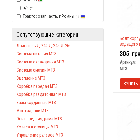
н/в
(1)
Тракторозапчасть, г.Ромны
(1)
Сопутствующие категории
Болт корп
ведущего м
Двигатель Д-240,Д-245,Д-260
305
гр
Система питания МТЗ
Система охлаждения МТЗ
Артикул:
МТЗ
Система смазки МТЗ
Сцепление МТЗ
КУПИТЬ
Коробка передач МТЗ
Коробка раздаточная МТЗ
Валы карданные МТЗ
Мост задний МТЗ
Ось передняя, рама МТЗ
Колеса и ступицы МТЗ
Управление рулевое МТЗ