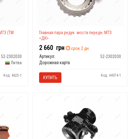
МТЗ (ТМ
Главная пара редук. моста передн. МТЗ
<ДК>
2 660
грн
срок 2 дн.
52-2302030
Артикул:
52-2302030
Литва
Дорожная карта
Код: 4625-1
Код: 44074-1
КУПИТЬ