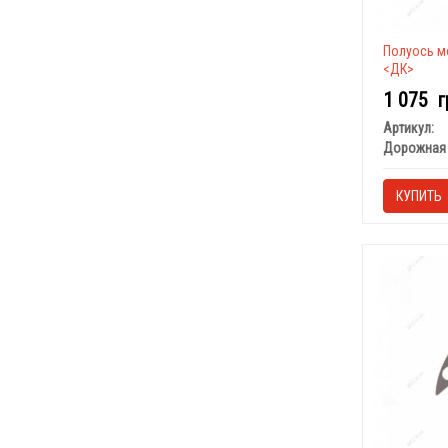
Полуось мо
<ДК>
1 075
г
Артикул:
Дорожная 
КУПИТЬ