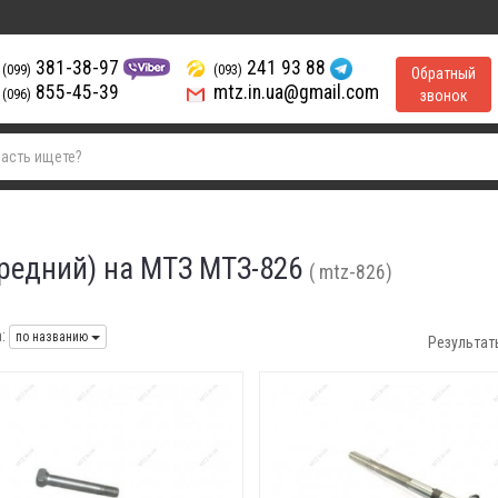
381-38-97
241 93 88
(099)
(093)
Обратный
855-45-39
mtz.in.ua@gmail.com
(096)
звонок
ередний) на МТЗ МТЗ-826
( mtz-826)
:
по названию
Результат