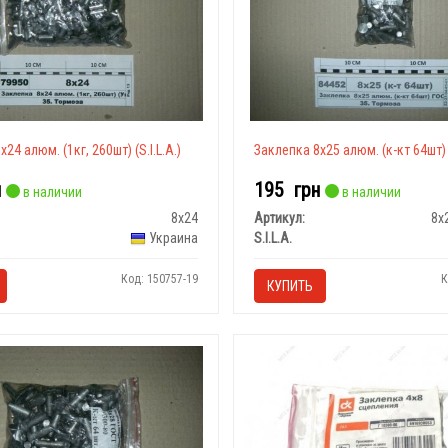
24 алюм. (1кг, 260шт) (S.I.L.A.)
Заклепка 8х25 алюм. (к-кт 64шт) (
н
195
грн
в наличии
в наличии
8х24
Артикул:
8х
Украина
S.I.L.A.
Код: 150757-19
К
КУПИТЬ