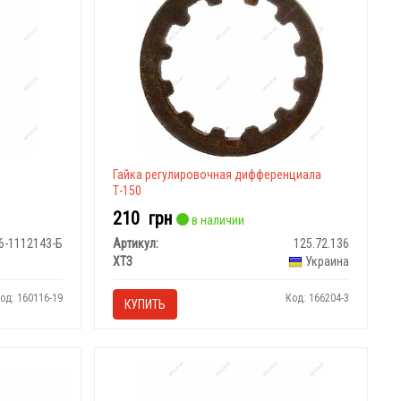
Гайка регулировочная дифференциала
Т-150
210
грн
в наличии
6-1112143-Б
Артикул:
125.72.136
ХТЗ
Украина
од: 160116-19
Код: 166204-3
КУПИТЬ