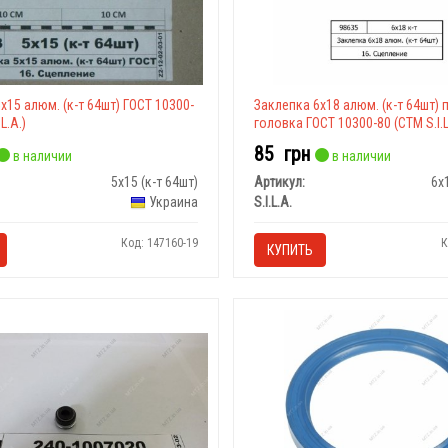
х15 алюм. (к-т 64шт) ГОСТ 10300-
Заклепка 6х18 алюм. (к-т 64шт)
L.A.)
головка ГОСТ 10300-80 (СТМ S.I.L
85
грн
в наличии
в наличии
5х15 (к-т 64шт)
Артикул:
6х
Украина
S.I.L.A.
Код: 147160-19
К
КУПИТЬ