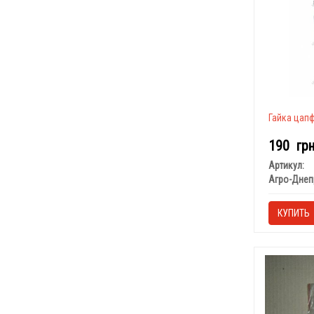
Гайка цапф
190
гр
Артикул:
Агро-Днеп
КУПИТЬ