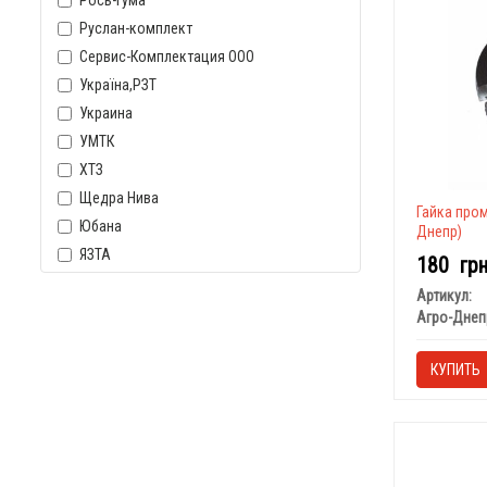
Рось-гума
Руслан-комплект
Сервис-Комплектация ООО
Україна,РЗТ
Украина
УМТК
ХТЗ
Щедра Нива
Гайка пром
Юбана
Днепр)
ЯЗТА
180
гр
Артикул:
Агро-Днеп
КУПИТЬ