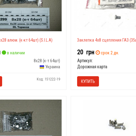
28 алюм. (к-кт 64шт) (S.I.L.A)
Заклепка 4х8 сцепления ГАЗ (35
н
20
грн
в наличии
срок 2 дн.
8х28 (к-т 64шт)
Артикул:
Украина
Дорожная карта
Код: 151222-19
КУПИТЬ