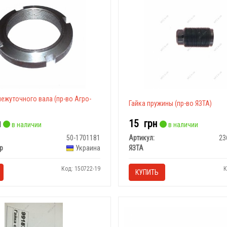
ежуточного вала (пр-во Агро-
Гайка пружины (пр-во ЯЗТА)
н
15
грн
в наличии
в наличии
50-1701181
Артикул:
23
р
Украина
ЯЗТА
Код: 150722-19
К
КУПИТЬ