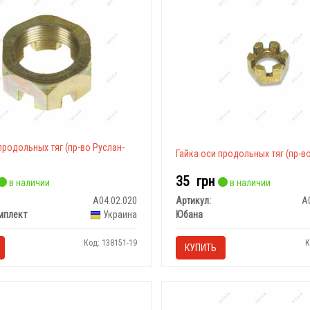
продольных тяг (пр-во Руслан-
Гайка оси продольных тяг (пр-в
35
грн
в наличии
в наличии
А04.02.020
Артикул:
А
мплект
Украина
Юбана
Код: 138151-19
К
КУПИТЬ