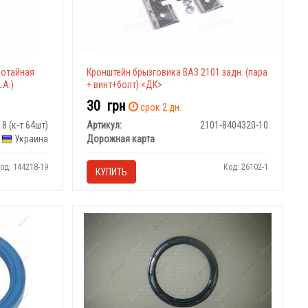
 потайная
Кронштейн брызговика ВАЗ 2101 задн. (пара
.A.)
+ винт+болт) <ДК>
30
грн
срок 2 дн.
18 (к-т 64шт)
Артикул:
2101-8404320-10
Украина
Дорожная карта
од: 144218-19
Код: 26102-1
КУПИТЬ