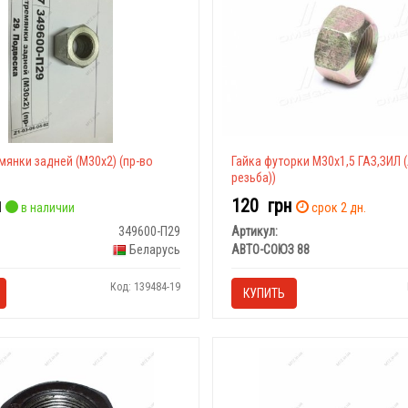
мянки задней (М30х2) (пр-во
Гайка футорки М30х1,5 ГАЗ,ЗИЛ 
резьба))
н
120
грн
в наличии
срок 2 дн.
349600-П29
Артикул:
Беларусь
АВТО-СОЮЗ 88
Код: 139484-19
КУПИТЬ