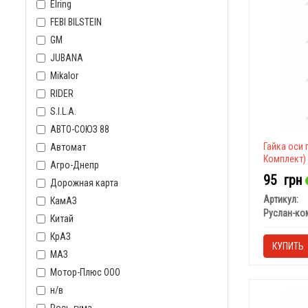
Elring
FEBI BILSTEIN
GM
JUBANA
Mikalor
RIDER
S.I.L.A.
АВТО-СОЮЗ 88
Гайка оси 
Автомат
Комплект)
Агро-Днепр
95
грн
Дорожная карта
Артикул:
КамАЗ
Руслан-ко
Китай
КрАЗ
КУПИТЬ
МАЗ
Мотор-Плюс ООО
н/в