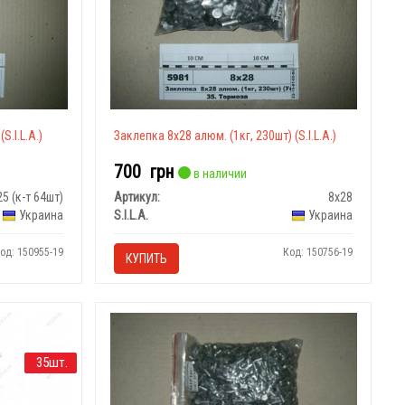
S.I.L.A.)
Заклепка 8х28 алюм. (1кг, 230шт) (S.I.L.A.)
700
грн
в наличии
25 (к-т 64шт)
Артикул:
8х28
Украина
S.I.L.A.
Украина
од: 150955-19
Код: 150756-19
КУПИТЬ
35шт.