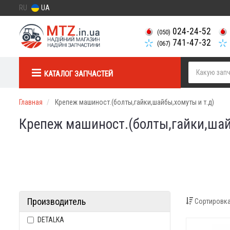
RU
UA
024-24-52
(050)
741-47-32
(067)
КАТАЛОГ ЗАПЧАСТЕЙ
Главная
Крепеж машиност.(болты,гайки,шайбы,хомуты и т.д)
Крепеж машиност.(болты,гайки,шайб
Производитель
Сортировка
DETALKA