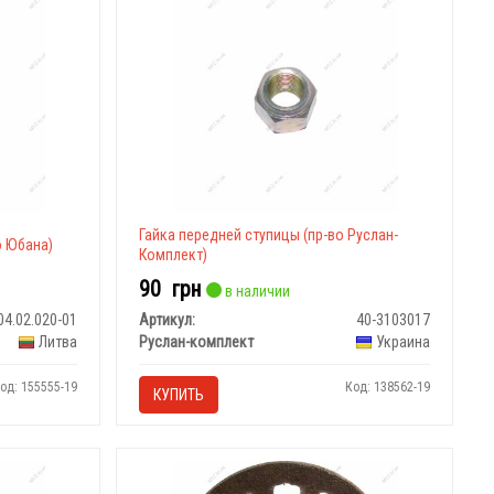
Гайка передней ступицы (пр-во Руслан-
о Юбана)
Комплект)
90
грн
в наличии
04.02.020-01
Артикул:
40-3103017
Литва
Руслан-комплект
Украина
од: 155555-19
Код: 138562-19
КУПИТЬ