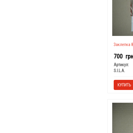
Заклепка 8х
700
гр
Артикул:
S.I.L.A.
КУПИТЬ