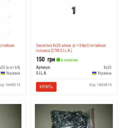
 потайная
Заклепка 8х20 алюм. (к-т 64шт) потайная
головка (СТМ S.I.L.A.)
150
грн
в наличии
х20 (к-кт 64)
Артикул:
8х20
Украина
S.I.L.A.
Украина
од: 164492-19
Код: 146348-19
КУПИТЬ