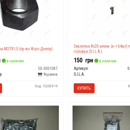
Заклепка 8х20 алюм. (к-т 64шт)
ы М27X1,5 (пр-во Агро-Днепр)
головка (S.I.L.A.)
н
150
грн
в наличии
в наличии
50-3001087
Артикул:
8
р
Украина
S.I.L.A.
Код: 152059-19
К
КУПИТЬ