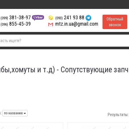
381-38-97
241 93 88
(099)
(093)
Обратный
855-45-39
mtz.in.ua@gmail.com
(096)
звонок
ы,хомуты и т.д) - Сопутствующие запч
:
по названию
Результаты