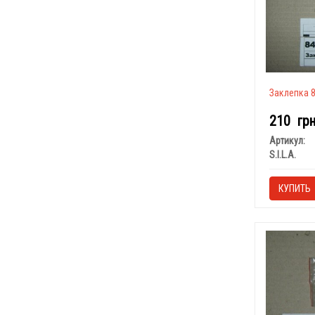
Заклепка 8х
210
гр
Артикул:
S.I.L.A.
КУПИТЬ