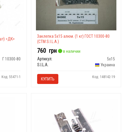
Заклепка 5х15 алюм. (1 кг) ГОСТ 10300-80
шт) <ДК>
(СТМ S.I.L.A.)
760
грн
в наличии
Г 10300-80
Артикул:
5х15
S.I.L.A.
Украина
Код: 55471-1
Код: 148142-19
КУПИТЬ