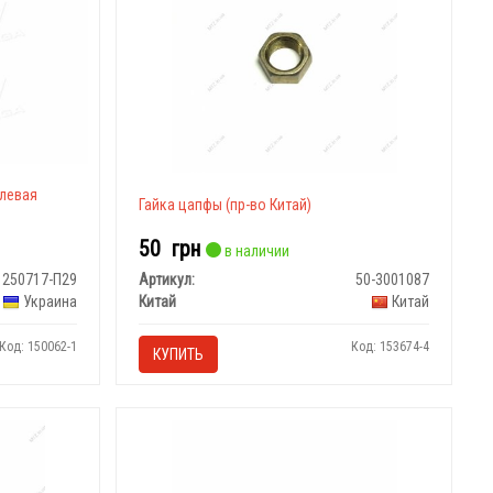
(левая
Гайка цапфы (пр-во Китай)
50
грн
в наличии
250717-П29
Артикул:
50-3001087
Украина
Китай
Китай
Код: 150062-1
Код: 153674-4
КУПИТЬ