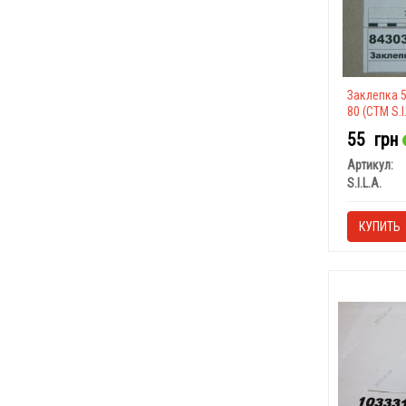
Заклепка 5
80 (СТМ S.I.
55
грн
Артикул:
S.I.L.A.
КУПИТЬ