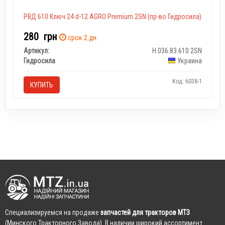
РВД 610 Ключ 24 d-12 AGRO Premium 2SN (пр-во Гидросила)
280
грн
срок 2 дн.
Артикул:
Н.036.83.610 2SN
Гидросила
Украина
Код: 6038-1
КУПИТЬ
Cпециализируемся на продаже
запчастей для тракторов МТЗ
(Минского Тракторного Завода). В наличии широкий ассортимент