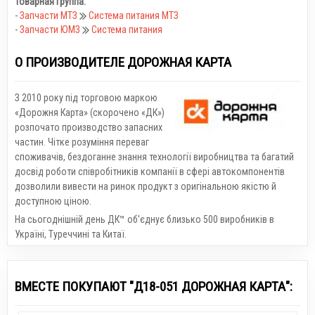
Товарная группа:
-
Запчасти МТЗ
Система питания МТЗ
-
Запчасти ЮМЗ
Система питания
О ПРОИЗВОДИТЕЛЕ ДОРОЖНАЯ КАРТА
З 2010 року під торговою маркою
«Дорожня Карта» (скорочено «ДК»)
розпочато производство запасних
частин. Чітке розуміння переваг
споживачів, бездоганне знання технології виробництва та багатий
досвід роботи співробітників компанії в сфері автокомпонентів
дозволили вивести на ринок продукт з оригінальною якістю й
доступною ціною.
На сьогоднішній день ДК™ об'єднує близько 500 виробників в
Україні, Туреччині та Китаї.
ВМЕСТЕ ПОКУПАЮТ "Д18-051 ДОРОЖНАЯ КАРТА":