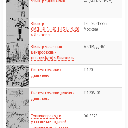
Фильтр » Двигатель
23 (Каталог РСМ)
Фильтр
14...-20 (1998 г.
СМД-14НГ,-14БН,-15Н,-19,-20
Москва)
» Двигатель
Фильтр масляный
А-01М, Д-461
центробежный
(центрифуга) » Двигатель
Системы смазки »
Т-170
Двигатель
Системы смазки дизеля »
Т-170М-01
Двигатель
Топливопровод и
ЭО-3323
управление подачей
топлива и экстренным