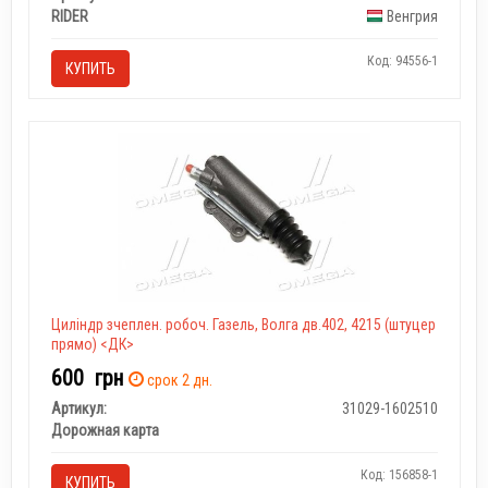
RIDER
Венгрия
Код: 94556-1
КУПИТЬ
Циліндр зчеплен. робоч. Газель, Волга дв.402, 4215 (штуцер
прямо) <ДК>
600
грн
срок 2 дн.
Артикул:
31029-1602510
Дорожная карта
Код: 156858-1
КУПИТЬ