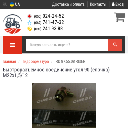
RU
UA
Доставка и оплата
Контакты
Вход
024-24-52
(050)
741-47-32
(067)
241 93 88
(093)
Главная
Гидроарматура
RD 87.55.08 RIDER
Быстроразъемное соединение угол 90 (елочка)
M22x1,5/12